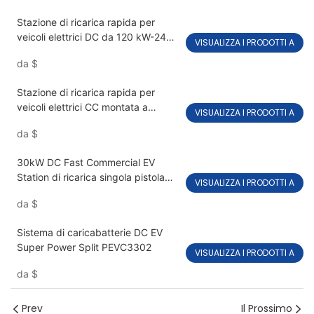
Stazione di ricarica rapida per
veicoli elettrici DC da 120 kW-240
VISUALIZZA I PRODOTTI A
kW a doppia pistola PEVC3108
da
$
Stazione di ricarica rapida per
veicoli elettrici CC montata a
VISUALIZZA I PRODOTTI A
pavimento, doppia pistola OCPP
da
$
1,6J PEVC3106
30kW DC Fast Commercial EV
Station di ricarica singola pistola
VISUALIZZA I PRODOTTI A
PEVC3401
da
$
Sistema di caricabatterie DC EV
Super Power Split PEVC3302
VISUALIZZA I PRODOTTI A
da
$
Prev
Il Prossimo