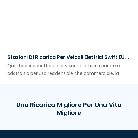
Stazioni Di Ricarica Per Veicoli Elettrici Swift EU
Series Wall Box
Questo caricabatterie per veicoli elettrici a parete è
adatto sia per uso residenziale che commerciale, la
potenza massima può raggiungere i 22 kW per
consentire una ricarica rapida. Il suo design compatto
consente di risparmiare spazio. Questa stazione di
Una Ricarica Migliore Per Una Vita
ricarica per veicoli elettrici AC Swift EU Series può anche
Migliore
essere montata su un attacco a pavimento, adatto per
installazioni esterne come parcheggi di edifici per uffici,
ospedali, supermercati, hotel e altro ancora per la
ricarica commerciale di veicoli elettrici.