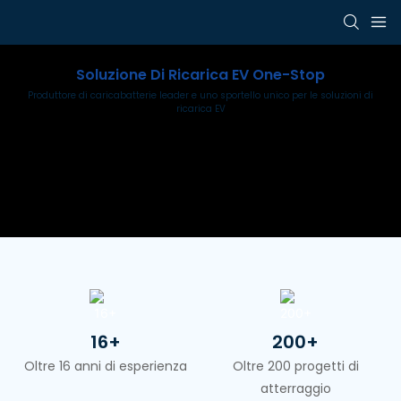
Soluzione Di Ricarica EV One-Stop
Produttore di caricabatterie leader e uno sportello unico per le soluzioni di
ricarica EV
16+
200+
Oltre 16 anni di esperienza
Oltre 200 progetti di
atterraggio