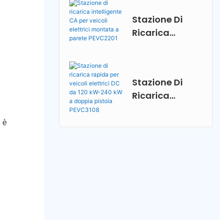
Per Uso
Stazione Di
Domestico
Ricarica
PEVC2108
Intelligente CA
Per Veicoli
Elettrici
Stazione Di
Montata A
Ricarica
Parete
Rapida Per
PEVC2201
Veicoli Elettrici
 è
DC Da 120 KW-
240 KW A
Doppia Pistola
PEVC3108