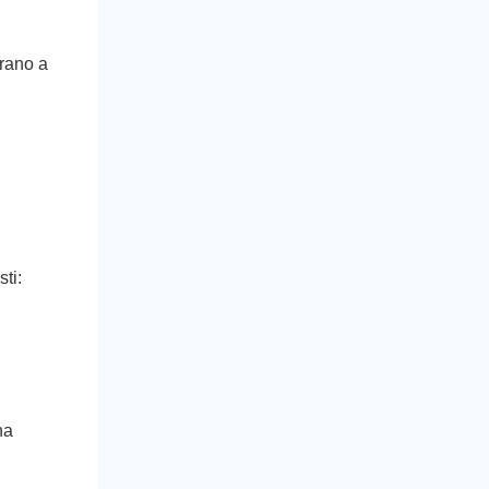
irano a
sti:
na