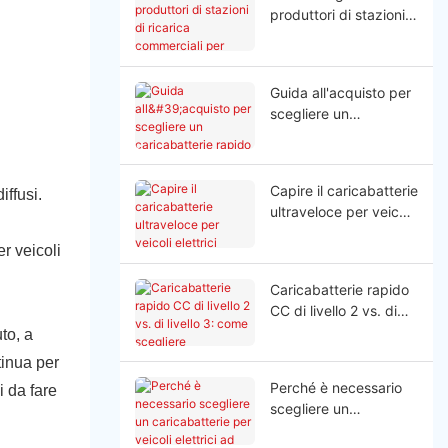
produttori di stazioni
di ricarica commerciali
per veicoli elettrici?
Guida all'acquisto per
scegliere un
caricabatterie rapido
CC da 150 kW
Capire il caricabatterie
iffusi.
ultraveloce per veicoli
elettrici
r veicoli
Caricabatterie rapido
CC di livello 2 vs. di
livello 3: come
to, a
scegliere
tinua per
Perché è necessario
i da fare
scegliere un
caricabatterie per