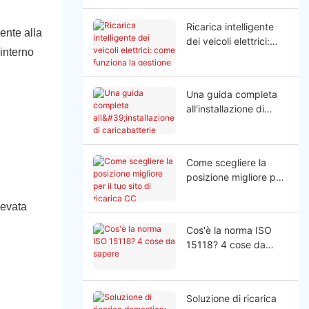
veicoli elettrici ad alta
potenza
Ricarica intelligente
mente alla
dei veicoli elettrici:
'interno
come funziona la
gestione dinamica del
bilanciamento del
Una guida completa
carico?
all'installazione di
caricabatterie
commerciali per
veicoli elettrici per le
Come scegliere la
aziende
posizione migliore per
il tuo sito di ricarica
CC commerciale
levata
Cos'è la norma ISO
15118? 4 cose da
sapere
Soluzione di ricarica