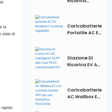
Ricarica
te
Rapida EV CC
Da CCC2 A
GB/T
Caricabatterie
e la
Portatile AC EV
 stato di
Modalità 2
Corrente
Regolabile
Stazione Di
Ricarica EV AC
Intelligente
OCPP Tipo 2 Per
PEVC
Caricabatterie
Commerciale2
AC Wallbox EV
107
Con Controllo
e rapido
Tramite APP