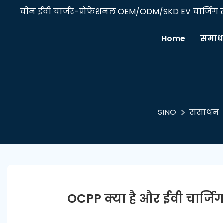
चीन ईवी चार्जर-प्रोफेशनल OEM/ODM/SKD EV चार्जिंग सॉल्
Home
समाध
SINO
संसाधन
OCPP क्या है और ईवी चार्जिंग