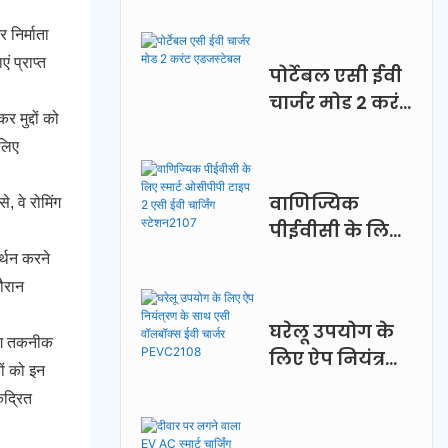
चार्जिंग एडाप्टर
 निर्माता
 प्राप्त
पोर्टेबल एसी ईवी
चार्जर मोड 2 करंट
मुद्दों को
एडजस्टेबल
लिए
वाणिज्यिक
, वे रोमिंग
पीईवीसी के लिए
स्मार्ट ओसीपीपी
र्थन करने
टाइप 2 एसी ईवी
दौरान
चार्जिंग
घरेलू उपयोग के
स्टेशन2107
ंग तकनीक
लिए ऐप नियंत्रण
ों को इन
के साथ एसी
ंद्रित
वॉलबॉक्स ईवी
चार्जर PEVC2108