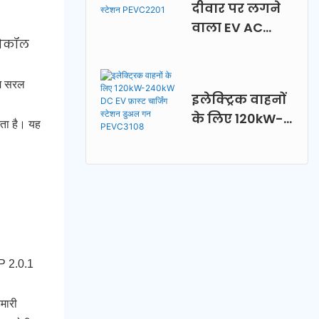
दीवार पर लगने
वाला EV AC
ोटोकॉल
स्मार्ट चार्जिंग
स्टेशन
PEVC2201
टम सरल
इलेक्ट्रिक वाहनों
के लिए 120kW-
रता है। यह
240kW DC EV
फ़ास्ट चार्जिंग
स्टेशन डुअल गन
PEVC3108
PP 2.0.1
हमारी