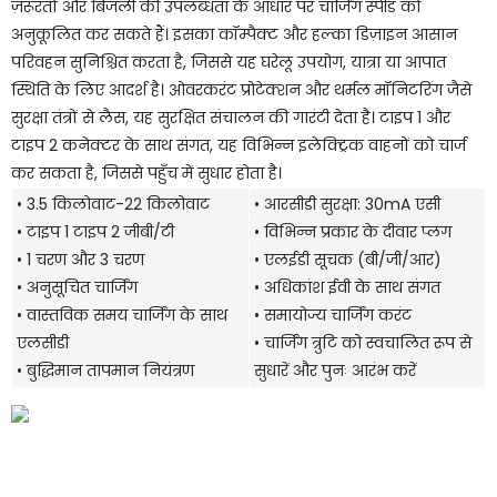
ज़रूरतों और बिजली की उपलब्धता के आधार पर चार्जिंग स्पीड को
अनुकूलित कर सकते हैं। इसका कॉम्पैक्ट और हल्का डिज़ाइन आसान
परिवहन सुनिश्चित करता है, जिससे यह घरेलू उपयोग, यात्रा या आपात
स्थिति के लिए आदर्श है। ओवरकरंट प्रोटेक्शन और थर्मल मॉनिटरिंग जैसे
सुरक्षा तंत्रों से लैस, यह सुरक्षित संचालन की गारंटी देता है। टाइप 1 और
टाइप 2 कनेक्टर के साथ संगत, यह विभिन्न इलेक्ट्रिक वाहनों को चार्ज
कर सकता है, जिससे पहुँच में सुधार होता है।
• 3.5 किलोवाट-22 किलोवाट
• आरसीडी सुरक्षा: 30mA एसी
• टाइप 1 टाइप 2 जीबी/टी
• विभिन्न प्रकार के दीवार प्लग
• 1 चरण और 3 चरण
• एलईडी सूचक (बी/जी/आर)
• अनुसूचित चार्जिंग
• अधिकांश ईवी के साथ संगत
• वास्तविक समय चार्जिंग के साथ
• समायोज्य चार्जिंग करंट
एलसीडी
• चार्जिंग त्रुटि को स्वचालित रूप से
• बुद्धिमान तापमान नियंत्रण
सुधारें और पुनः आरंभ करें