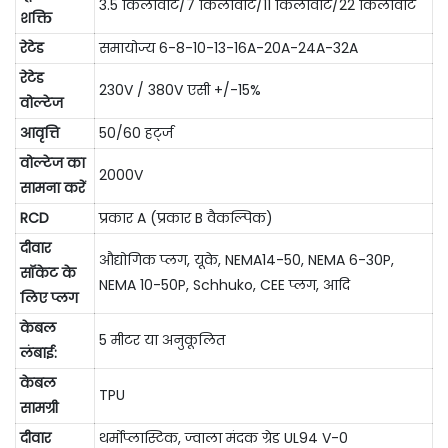
3.5 किलोवाट/7 किलोवाट/11 किलोवाट/22 किलोवाट
शक्ति
रेटेड
समायोज्य 6-8-10-13-16A-20A-24A-32A
रेटेड
230V / 380V एसी +/-15%
वोल्टेज
आवृत्ति
50/60 हर्ट्ज
वोल्टेज का
2000V
सामना करें
RCD
प्रकार A (प्रकार B वैकल्पिक)
दीवार
औद्योगिक प्लग, यूके, NEMA14-50, NEMA 6-30P,
सॉकेट के
NEMA 10-50P, Schhuko, CEE प्लग, आदि
लिए प्लग
केबल
5 मीटर या अनुकूलित
लंबाई:
केबल
TPU
सामग्री
दीवार
थर्मोप्लास्टिक, ज्वाला मंदक ग्रेड UL94 V-0