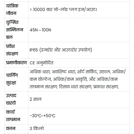
यांत्रिक
> 10000 बार नो-लोड प्लग इन/आउट।
जीवन
युग्मित
सम्मिलन
45N～100N
बल
प्रवेश
IP65 (इनडोर और आउटडोर उपयोग)
संरक्षण
प्रमाणीकरण
CE अनुमोदित
अधिक धारा, अवशिष्ट धारा, शॉर्ट सर्किट, उछाल, अधिक/
चार्जिंग
कम वोल्टेज, अधिक/कम आवृत्ति, और अधिक/कम
सुरक्षा
तापमान संरक्षण; रिसाव धारा संरक्षण, प्रकाश संरक्षण,
उत्पाद
2 साल
वारंटी
कार्य
-30℃~+50℃
तापमान
वज़न
3 किलो