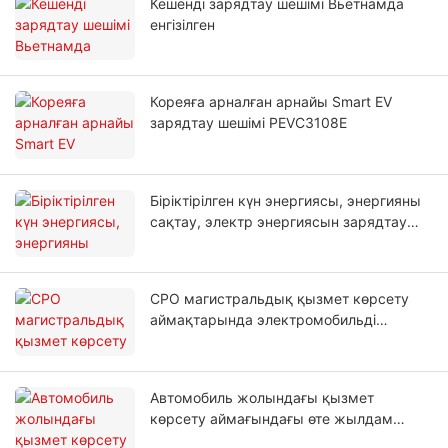
Кешенді зарядтау шешімі Вьетнамда
енгізілген
Кореяға арналған арнайы Smart EV
зарядтау шешімі PEVC3108E
Біріктірілген күн энергиясы, энергияны
сақтау, электр энергиясын зарядтау
жобасы
CPO магистральдық қызмет көрсету
аймақтарында электромобильді
зарядтау станцияларын салды
Автомобиль жолындағы қызмет
көрсету аймағындағы өте жылдам
зарядтау станциясының жобасы