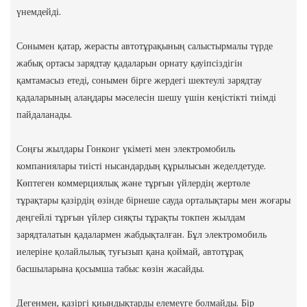
үнемдейді.
Сонымен қатар, жерасты автотұрақының салыстырмалы түрде
жабық ортасы зарядтау қадаларын орнату қауіпсіздігін
қамтамасыз етеді, сонымен бірге жердегі шектеулі зарядтау
қадаларының алаңдары мәселесін шешу үшін кеңістікті тиімді
пайдаланады.
Соңғы жылдары Гонконг үкіметі мен электромобиль
компаниялары тиісті нысандардың құрылысын жеделдетуде.
Көптеген коммерциялық және тұрғын үйлердің жертөле
тұрақтары қазірдің өзінде бірнеше сауда орталықтары мен жоғары
деңгейлі тұрғын үйлер сияқты тұрақты токпен жылдам
зарядталатын қадалармен жабдықталған. Бұл электромобиль
иелеріне қолайлылық туғызып қана қоймай, автотұрақ
басшыларына қосымша табыс көзін жасайды.
Дегенмен, қазіргі қиындықтарды елемеуге болмайды. Бір