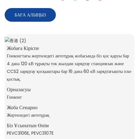
БАҒА АЛЫҢЫЗ
Жобаға Кіріспе
Гонконгтағы жертөледегі автотұрақ жобасында біз қос қаруы бар
4 дана 120 кВ тұрақты ток жылдам зарядтау станциясын және
CCS2 зарядтау қосқыштары бар 16 дана 60 кВ зарядтағышты іске
қостық.
Орналасуы
Гонконг
Жоба Сенарио
Жертөледегі автотұрақ
Біз Ұсынатын Өнім
PEVC3106E, PEVC3107E