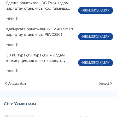
Еденге орнатылған DC EV жылдам
зарядтау станциясы қос тапанша
ӨНІМДЕРДІ ҚАРАУ
OCPP 1,6J PEVC3106
-ден
$
Қабырғаға орнатылатын EV AC Smart
зарядтау станциясы PEVC2201
ӨНІМДЕРДІ ҚАРАУ
-ден
$
30 кВ тұрақты тұрақты жылдам
коммерциялық электр зарядтау
ӨНІМДЕРДІ ҚАРАУ
станциясы бір мылтық PEVC3401
-ден
$
Алдын Ала
Келесі
Сізге Ұсынылады