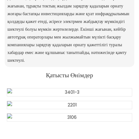
жағынан, тұрақты токтың жылдам зарядтау қадаларын орнату
жоғары бастапқы инвестицияларды және қуат инфрақұрылымын
қолдауды қажет етеді, әсіресе электрмен жабдықтау мүмкіндігі
шектеулі болуы мүмкін жертөлелерде. Екінші жағынан, кейбір
автотұрақ операторлары мен жылжымайтын мүлікті басқару
компаниялары зарядтау қадаларын орнату қажеттілігі туралы
хабардар емес және құлшыныс танытпайды, нәтижесінде қамту
шектеулі.
Қатысты Өнімдер