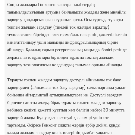
Соңғы жылдары Гонконгта электрлі көліктердің
танымалдылығының артуына байланысты жылдам және ыңғайлы
зарядтау қондырғыларына сұраныс артты. Осы тұрғыда тұрақты
токпен жылдам зарядтау (тікелей ток жылдам зарядтау)
технологиясы біртіндеп электромобиль иелерінің қажеттіліктерін
қанағаттандыру үшін маңызды инфрақұрылымдардың біріне
айналуда. Қалалық ғарыш ресурстарының маңызды бөлігі ретінде
жерасты автотұрақтары біртіндеп тұрақты токтың жылдам
зарядтау технологиясын қолданудың танымал орнына айналды.
Тұрақты токпен жылдам зарядтау дәстүрлі айнымалы ток баяу
зарядтаумен (айнымалы ток баяу зарядтау) салыстырғанда уақыт
бойынша айтарлықтай артықшылықтарға ие. Дәстүрлі зарядтау
бірнеше сағатты алады, бірақ тұрақты токпен жылдам зарядтау
көбінесе көлікті қажетті қуаттың көп бөлігін небәрі 30 минутта
зарядтай алады. Бұл уақыт шектеулі қала өмірі үшін өте
тартымды. Әсіресе Гонконг сияқты жердің әрбір дюймі құнды
қалада жылдам зарядтау көлік иелерінің қымбат уақытын