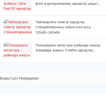
флот жүргізушілерінің зарядтау уақытын
қысқартуға көмектеседі
Тайландтағы электр зарядтау
станцияларының хабын іске қосу
120кВт-240кВт
Польшадағы қатал ауа-райында жақсы
жағдайда жұмыс істейтін зарядтау
станциясы
Біздің Сату Өнімдеріміз