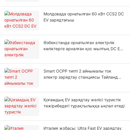
Молдовада орнатылған 60 кВт CCS2 DC
EV зарядтағыш
Өзбекстанда орнатылған электрлік
көліктерге арналған қос мылтық DC EV
жылдам зарядтау станциясы
Smart OCPP типті 2 айнымалы ток
электр зарядтау станциясы Тайланд
автотұрағында орнатылған
Қоғамдық EV зарядтау желісі туристік
тәжірибедегі тұрақтылыққа ықпал етеді
Италия жобасы: Ultra Fast EV зарядтау