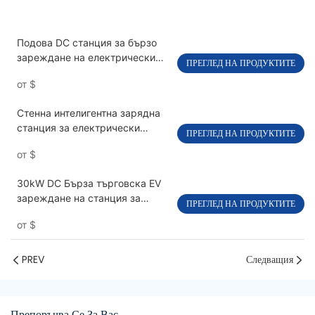
Подова DC станция за бързо
зареждане на електрически
ПРЕГЛЕД НА ПРОДУКТИТЕ
превозни средства с двоен
от
$
пистолет OCPP 1.6J PEVC3106
Стенна интелигентна зарядна
станция за електрически
ПРЕГЛЕД НА ПРОДУКТИТЕ
климатици PEVC2201
от
$
30kW DC Бърза търговска EV
зареждане на станция за
ПРЕГЛЕД НА ПРОДУКТИТЕ
единичен пистолет PEVC3401
от
$
PREV
Следващия
Препоръчва Се За Вас