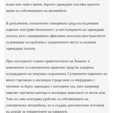
всеки инч земя е ценен, бързото зареждане спестява ценното
време на собствениците на автомобили
В допълнение, относително затворената среда на подземния
паркинг осигурява безопасност за инсталирането на зареждащи
пилоти, като същевременно ефективно използва пространството
за решаване на проблема с ограничените места за наземни
зареждащи пилоти.
През последните години правителството на Хонконг и
компаниите за електрически превозни средства ускориха
изграждането на свързани съоръжения. Сутеренните паркинги на
много търговски и жилищни сгради вече са оборудвани с
купчини за бързо зареждане с постоянен ток, като например
няколко търговски центъра и жилищни комплекси от висок клас.
Това не само осигурява удобство за собствениците на
електрически автомобили, но и създава допълнителен източник
на доходи за управителите на паркинги.