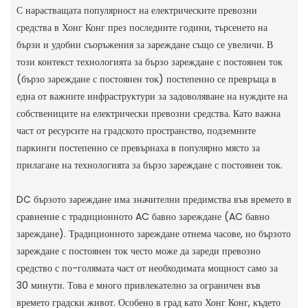
С нарастващата популярност на електрическите превозни
средства в Хонг Конг през последните години, търсенето на
бързи и удобни съоръжения за зареждане също се увеличи. В
този контекст технологията за бързо зареждане с постоянен ток
(бързо зареждане с постоянен ток) постепенно се превръща в
една от важните инфраструктури за задоволяване на нуждите на
собствениците на електрически превозни средства. Като важна
част от ресурсите на градското пространство, подземните
паркинги постепенно се превърнаха в популярно място за
прилагане на технологията за бързо зареждане с постоянен ток.
DC бързото зареждане има значителни предимства във времето в
сравнение с традиционното AC бавно зареждане (AC бавно
зареждане). Традиционното зареждане отнема часове, но бързото
зареждане с постоянен ток често може да зареди превозно
средство с по-голямата част от необходимата мощност само за
30 минути. Това е много привлекателно за ограничен във
времето градски живот. Особено в град като Хонг Конг, където