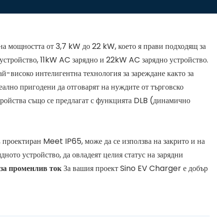
на мощността от 3,7 kW до 22 kW, което я прави подходящ за
 устройство, 11kW AC зарядно и 22kW AC зарядно устройство.
ай-високо интелигентна технология за зареждане както за
еално пригодени да отговарят на нуждите от търговско
тройства също се предлагат с функцията DLB (динамично
 проектиран Meet IP65, може да се използва на закрито и на
ното устройство, да овладеят целия статус на зарядни
 за променлив ток
За вашия проект Sino EV Charger е добър