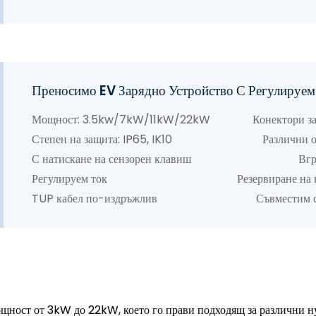
Преносимо EV Зарядно Устройство С Регул
Мощност: 3.5kw/7kW/11kW/22kW Конектори за зар
Степен на защита: IP65, IK10 Различни опции
С натискане на сензорен клавиш Вграден
Регулируем ток Резервиране на време 
TUP кабел по-издръжлив Съвместим с разли
мощност от 3kW до 22kW, което го прави подходящ за различни н