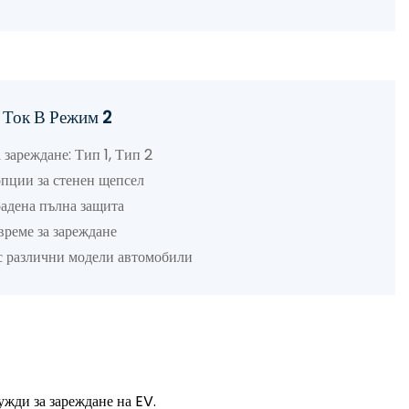
ируем Ток В Режим 2
еждане: Тип 1, Тип 2
 за стенен щепсел
а пълна защита
за зареждане
чни модели автомобили
ужди за зареждане на EV.