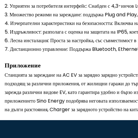
2. Уприятен за потребителя интерфейс: Снабден с 4,3-инчов L
3. Множество режими на зареждане: поддържа Plug and Play,
4. Изчерпателни характеристики на безопасността: Включва на
5. Издръжливост: разполага с оценка на защитата на IP65, кое
6. Лесна инсталация: Проста за настройка, със съвместимост в
7. Дистанционно управление: Поддържа Bluetooth, Ethernet,
Приложение
Станцията за зареждане на AC EV за зарядно зарядно устройст
подходящ за различни приложения, от жилищни гаражи до тър
зарежда различни видове EV, като гарантира удобно и бързо 
приложението Sino Energy подобрява неговата използваемост 
на дълги разстояния, Charger за зарядното устройство на кит