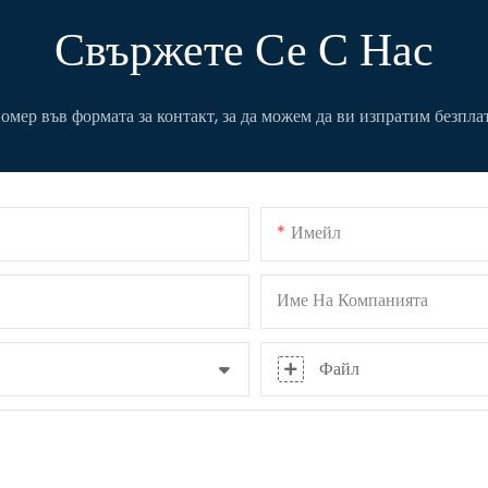
Свържете Се С Нас
мер във формата за контакт, за да можем да ви изпратим безпла
Имейл
Име На Компанията
Файл