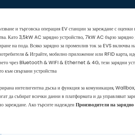
зване и търговска операция EV станции за зареждане с оценки 
ства. Като 3,5kW AC зарядно устройство, 7kW AC бързо зарядно
ране на пода. Всяко зарядно за променлив ток за EVS включва н
 потребителя & Играйте, мобилно приложение или RFID карта, ид
нето чрез Bluetooth & WIFI & Ethernet & 4G, тези зарядни ус
ето към свързани устройства
грирана интелигентна дъска и функция за комуникация, Wallbox,
ат да събират всички данни в платформата и да управляват заряд
тно зареждане. Ако търсите надежден
Производители на зарядно