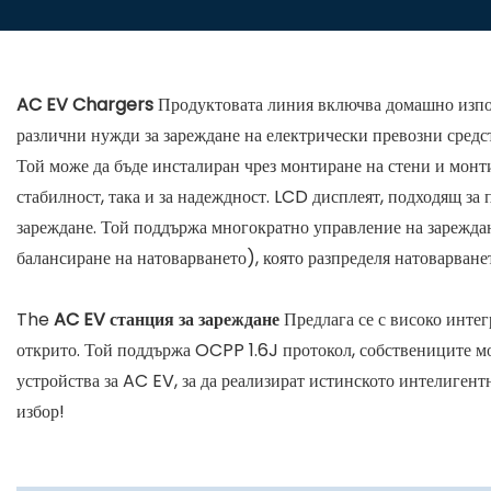
AC EV Chargers
Продуктовата линия включва домашно изпол
различни нужди за зареждане на електрически превозни сред
Той може да бъде инсталиран чрез монтиране на стени и монти
стабилност, така и за надеждност. LCD дисплеят, подходящ за
зареждане. Той поддържа многократно управление на зарежда
балансиране на натоварването), която разпределя натоварван
The
AC EV станция за зареждане
Предлага се с високо инте
открито. Той поддържа OCPP 1.6J протокол, собствениците мог
устройства за AC EV, за да реализират истинското интелиген
избор!