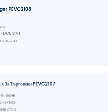
arger PEVC2108
ена
+DC6mA)
на защита
ция За Търговски PEVC2107
 екран
ектори
 стена