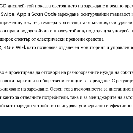
CD дисплей, той показва състоянието на зареждане в реално вре
 Swipe, App и Scan Code зареждане, осигурявайки гъвкавост и
прежение, ток, теч, температура и защита от мълния, осигурявай
то я прави водоустойчив и прахоустойчив, подходящ за употреба 
 широк спектър от електрически превозни средства.
 4G и WiFi, като позволява отдалечен мониторинг и управлени
во е проектирана да отговори на разнообразните нужди на собств
говски паркинги и обществени станции за зареждане. С регули
изживяване на зареждане. Освен това възможността за дистанцио
както за отделните потребители, така и за мениджърите на авт
айското зарядно устройство осигурява универсално и ефективно 