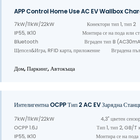
APP Control Home Use AC EV Wallbox Ch
7kW/11kW/22kW Конектори тип 1, тип 2
IP55, IK10 Монтира се на пода или ст
Bluetooth Вграден тип B (AC30mA
Щепсел&Игра, RFID карта, приложение Вградена пъл
Дом, Паркинг, Автокъща
Интелигентна OCPP Тип 2 AC EV Зарядна Стан
7kW/11kW/22kW 4,3" цветен сензорен
OCPP 1.6J Тип 1, тип 2, GB/T кон
IP55, IK10 Монтира се на пода или