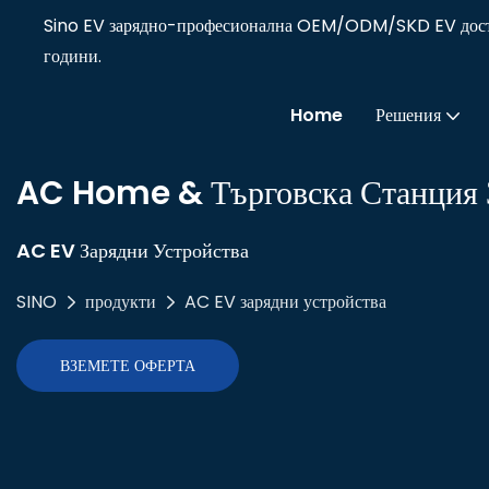
Sino EV зарядно-професионална OEM/ODM/SKD EV достав
години.
Home
Решения
AC Home & Търговска Станция З
AC EV Зарядни Устройства
SINO
продукти
AC EV зарядни устройства
ВЗЕМЕТЕ ОФЕРТА