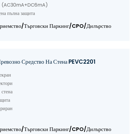
B (AC30mA+DC6mA)
 пълна защита
оприемство/Търговски Паркинг/CPO/Дилърство
о Превозно Средство На Стена PEVC2201
кран
тори
стена
щита
риран
оприемство/Търговски Паркинг/CPO/Дилърство