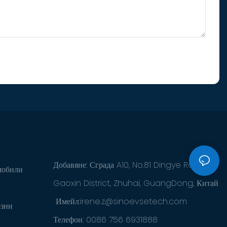
Добавяне: Сграда A10, No.81 Dingye Road,
мобили
Gaoxin District, Zhuhai, GuangDong, Китай
Имейл:
irene.z@sinoevsetech.com
озни
Телефон: 0086 756 6931888