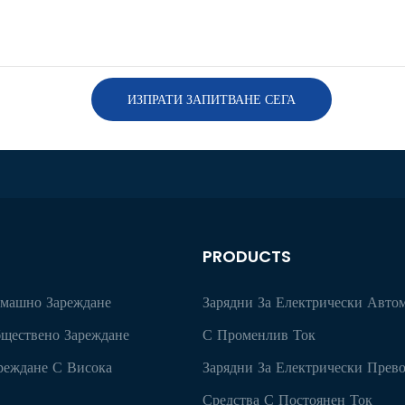
ИЗПРАТИ ЗАПИТВАНЕ СЕГА
PRODUCTS
омашно Зареждане
Зарядни За Електрически Авто
ществено Зареждане
С Променлив Ток
реждане С Висока
Зарядни За Електрически Прев
Средства С Постоянен Ток