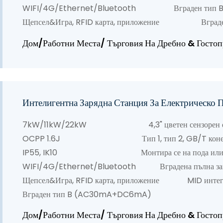
WIFI/4G/Ethernet/Bluetooth Вграден тип 
Щепсел&Игра, RFID карта, приложение Вградена
Дом/Работни Места/ Търговия На Дребно & Гост
Интелигентна Зарядна Станция За Електрическ
7kW/11kW/22kW 4,3" цветен сензорен е
OCPP 1.6J Тип 1, тип 2, GB/T конек
IP55, IK10 Монтира се на пода или 
WIFI/4G/Ethernet/Bluetooth Вградена пълна за
Щепсел&Игра, RFID карта, приложение MID интег
Вграден тип B (AC30mA+DC6mA)
Дом/Работни Места/ Търговия На Дребно & Гост