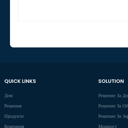
QUICK LINKS
SOLUTION
Дом
Решение За Д
Решения
Решение За Об
Продукти
Решение За За
Компания
Мощност