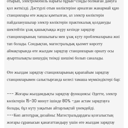
отырып, электромобиль нарығы бұрын-соңды болмаған дамуға
қол жеткізді. Дәстүрлі отын көліктеріне арналған жанармай құю
станциялары өте жақсы қамтылған, ал электр көліктерін
пайдаланушылар электр көліктерін практикалық қолдануды
шектейтін ұзақ қашықтыққа жүру кезінде зарядтау
станцияларының тапшылығы мен ұзақ күту проблемаларына жиі
тап болады. Сондықтан, магистральдық қызмет көрсету
аймақтарында өте жылдам зарядтау станцияларын орнату осы
ауыртпалықты шешудің тиімді шешімі болып саналады.
Өте жылдам зарядтау станцияларының қарапайым зарядтау
станцияларымен салыстырғанда келесі тамаша мүмкіндіктері бар:
--- Жоғары жылдамдықты зарядтау функциясы: Әдетте, электр
көліктерін 15-30 минут ішінде 80% -дан астам зарядтауға
болады, бұл күту уақытын айтарлықтай үнемдейді.
---Көп автотұрақ дизайны: Магистральдардағы қозғалыстың
жоғары сұранысын қанағаттандыру үшін өте жылдам зарядтау