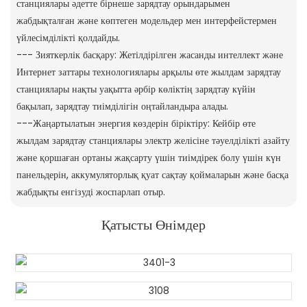
станциялары әдетте бірнеше зарядтау орындарымен
жабдықталған және көптеген модельдер мен интерфейстермен
үйлесімділікті қолдайды.
--- Зияткерлік басқару: Жетілдірілген жасанды интеллект және
Интернет заттары технологиялары арқылы өте жылдам зарядтау
станциялары нақты уақытта әрбір көліктің зарядтау күйін
бақылап, зарядтау тиімділігін оңтайландыра алады.
---Жаңартылатын энергия көздерін біріктіру: Кейбір өте
жылдам зарядтау станциялары электр желісіне тәуелділікті азайту
және қоршаған ортаны жақсарту үшін тиімдірек болу үшін күн
панельдерін, аккумуляторлық қуат сақтау қоймаларын және басқа
жабдықты енгізуді жоспарлап отыр.
Қатысты Өнімдер