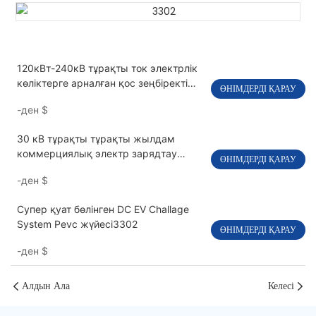
120кВт-240кВ тұрақты ток электрлік
көліктерге арналған қос зеңбіректі
ӨНІМДЕРДІ ҚАРАУ
PEVC3108 жылдам зарядтау
-ден
$
станциясы
30 кВ тұрақты тұрақты жылдам
коммерциялық электр зарядтау
ӨНІМДЕРДІ ҚАРАУ
станциясы бір мылтық PEVC3401
-ден
$
Супер қуат бөлінген DC EV Challage
System Pevc жүйесі3302
ӨНІМДЕРДІ ҚАРАУ
-ден
$
Алдын Ала
Келесі