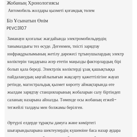
Жобаның Хронологиясы
Автомобиль жолдары қызметі қоғамдық төлем
Біз Ұсынатын Өнім
PEVC3107
Заманауи қозғалыс жағдайында электромобильдердің
танымалдығы тез өсуде. Дегенмен, тиісті зарядтау
инфрақұрылымының жетілу дәрежесі тұтынушылардың электр
көліктерін таңдауына әсер ететін маңызды факторлардың бірі
болып қала береді. Электрлік көліктерді ұзақ қашықтыққа
пайдаланудың ыңғайлылығын жақсарту қажеттілігіне жауап
ретінде, магистральдық қызмет көрсету аймақтарында өте
жылдам зарядтау станцияларының жобаларын салу біртіндеп
саланың назарына айналды. Төменде осы жобаның егжей-
тегжейлі талдауы мен болжамы берілген.
Әртүрлі елдерде тұрақты дамуға және көміртегі
шығарындыларына шектеулердің күшеюіне баса назар аудара