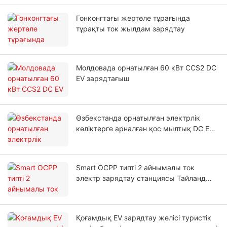
Гонконгтағы жертөле тұрағында
тұрақты ток жылдам зарядтау
Молдовада орнатылған 60 кВт CCS2 DC
EV зарядтағыш
Өзбекстанда орнатылған электрлік
көліктерге арналған қос мылтық DC EV
жылдам зарядтау станциясы
Smart OCPP типті 2 айнымалы ток
электр зарядтау станциясы Тайланд
автотұрағында орнатылған
Қоғамдық EV зарядтау желісі туристік