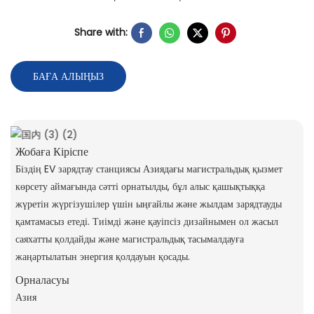
Share with:
БАҒА АЛЫҢЫЗ
Жобаға Кіріспе
Біздің EV зарядтау станциясы Азиядағы магистральдық қызмет
көрсету аймағында сәтті орнатылды, бұл алыс қашықтыққа
жүретін жүргізушілер үшін ыңғайлы және жылдам зарядтауды
қамтамасыз етеді. Тиімді және қауіпсіз дизайнымен ол жасыл
саяхатты қолдайды және магистральдық тасымалдауға
жаңартылатын энергия қолдауын қосады.
Орналасуы
Азия