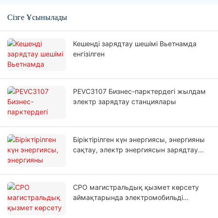
Сізге Ұсынылады
Кешенді зарядтау шешімі Вьетнамда
енгізілген
PEVC3107 Бизнес-парктердегі жылдам
электр зарядтау станциялары
Біріктірілген күн энергиясы, энергияны
сақтау, электр энергиясын зарядтау
жобасы
CPO магистральдық қызмет көрсету
аймақтарында электромобильді
зарядтау станцияларын салды