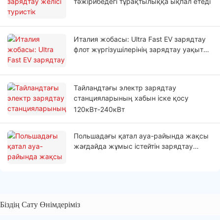
тәжірибедегі тұрақтылыққа ықпал етеді
Италия жобасы: Ultra Fast EV зарядтау
флот жүргізушілерінің зарядтау уақытын
қысқартуға көмектеседі
Тайландтағы электр зарядтау
станцияларының хабын іске қосу
120кВт-240кВт
Польшадағы қатал ауа-райында жақсы
жағдайда жұмыс істейтін зарядтау
станциясы
Біздің Сату Өнімдеріміз