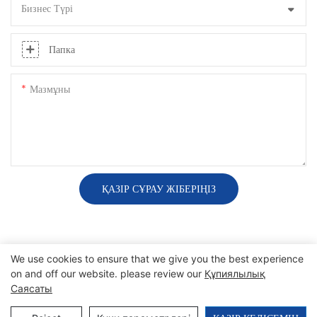
Бизнес Түрі
Папка
Мазмұны
ҚАЗІР СҰРАУ ЖІБЕРІҢІЗ
We use cookies to ensure that we give you the best experience
on and off our website. please review our
Құпиялылық
Авторлық құқық © 2025 SINO |
Сайт картасы
|
Құпиялылық
Саясаты
саясаты