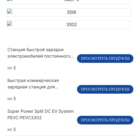
Станция быстрой зарядки
электромобилей постоянного
ПРОСМОТРЕТЬ ПРОДУКТЫ
тока мощностью 120-240 кВт с
из
$
двумя пистолетами PEVC3108
Быстрая коммерческая
зарядная станция для
ПРОСМОТРЕТЬ ПРОДУКТЫ
электромобилей постоянного
из
$
тока мощностью 30 кВт, с
одним пистолетом PEVC3401
Super Power Split DC EV System
PEVC PEVC3302
ПРОСМОТРЕТЬ ПРОДУКТЫ
из
$