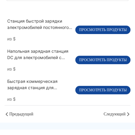
Станция быстрой зарядки
электромобилей постоянного
ПРОСМОТРЕТЬ ПРОДУКТЫ
тока мощностью 120-240 кВт с
из
$
двумя пистолетами PEVC3108
Напольная зарядная станция
DC для электромобилей с
ПРОСМОТРЕТЬ ПРОДУКТЫ
двумя пистолетами OCPP 1.6J
из
$
PEVC3106
Быстрая коммерческая
зарядная станция для
ПРОСМОТРЕТЬ ПРОДУКТЫ
электромобилей постоянного
из
$
тока мощностью 30 кВт, с
одним пистолетом PEVC3401
Предыдущий
Следующий