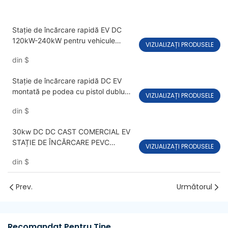
Stație de încărcare rapidă EV DC
120kW-240kW pentru vehicule
VIZUALIZAȚI PRODUSELE
electrice cu pistol dublu PEVC3108
din
$
Stație de încărcare rapidă DC EV
montată pe podea cu pistol dublu
VIZUALIZAȚI PRODUSELE
OCPP 1.6J PEVC3106
din
$
30kw DC DC CAST COMERCIAL EV
STAȚIE DE ÎNCĂRCARE PEVC
VIZUALIZAȚI PRODUSELE
PEVC3401
din
$
Prev.
Următorul
Recomandat Pentru Tine