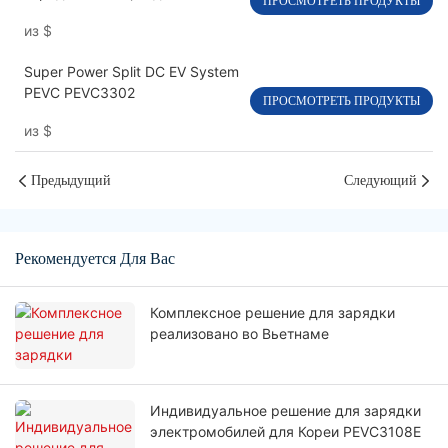
ПРОСМОТРЕТЬ ПРОДУКТЫ
электромобилей постоянного
из
$
тока мощностью 30 кВт, с
одним пистолетом PEVC3401
Super Power Split DC EV System
PEVC PEVC3302
ПРОСМОТРЕТЬ ПРОДУКТЫ
из
$
Предыдущий
Следующий
Рекомендуется Для Вас
Комплексное решение для зарядки
реализовано во Вьетнаме
Индивидуальное решение для зарядки
электромобилей для Кореи PEVC3108E