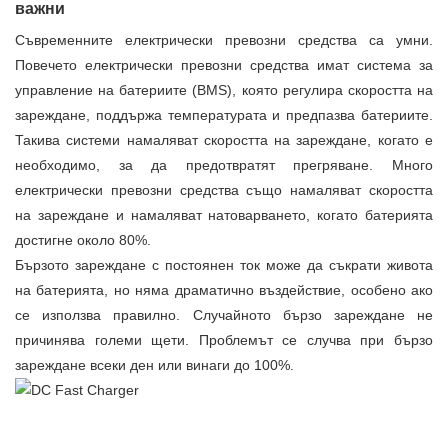
важни
Съвременните електрически превозни средства са умни.
Повечето електрически превозни средства имат система за
управление на батериите (BMS), която регулира скоростта на
зареждане, поддържа температурата и предпазва батериите.
Такива системи намаляват скоростта на зареждане, когато е
необходимо, за да предотвратят прегряване. Много
електрически превозни средства също намаляват скоростта
на зареждане и намаляват натоварването, когато батерията
достигне около 80%.
Бързото зареждане с постоянен ток може да съкрати живота
на батерията, но няма драматично въздействие, особено ако
се използва правилно. Случайното бързо зареждане не
причинява големи щети. Проблемът се случва при бързо
зареждане всеки ден или винаги до 100%.