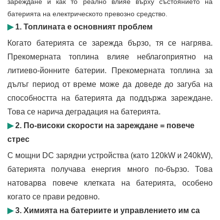
зареждане и как то реално влияе върху състоянието на
батерията на електрическото превозно средство.
▶
1. Топлината е основният проблем
Когато батерията се зарежда бързо, тя се нагрява.
Прекомерната топлина влияе неблагоприятно на
литиево-йонните батерии. Прекомерната топлина за
дълъг период от време може да доведе до загуба на
способността на батерията да поддържа зареждане.
Това се нарича деградация на батерията.
▶
2. По-високи скорости на зареждане = повече
стрес
С мощни DC зарядни устройства (като 120kW и 240kW),
батерията получава енергия много по-бързо. Това
натоварва повече клетката на батерията, особено
когато се прави редовно.
▶
3. Химията на батериите и управлението им са