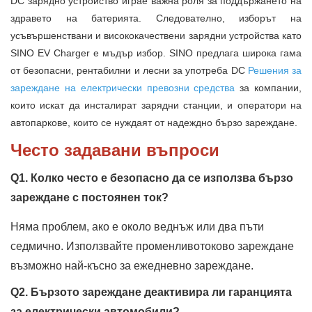
DC зарядно устройство играе важна роля за поддържането на
здравето на батерията. Следователно, изборът на
усъвършенствани и висококачествени зарядни устройства като
SINO EV Charger е мъдър избор. SINO предлага широка гама
от безопасни, рентабилни и лесни за употреба DC
Решения за
зареждане на електрически превозни средства
за компании,
които искат да инсталират зарядни станции, и оператори на
автопаркове, които се нуждаят от надеждно бързо зареждане.
Често задавани въпроси
Q1. Колко често е безопасно да се използва бързо
зареждане с постоянен ток?
Няма проблем, ако е около веднъж или два пъти
седмично. Използвайте променливотоково зареждане
възможно най-късно за ежедневно зареждане.
Q2. Бързото зареждане деактивира ли гаранцията
за електрически автомобили?