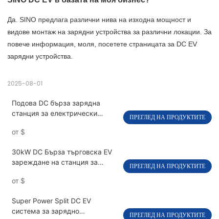
Да. SINO предлага различни нива на изходна мощност и
видове монтаж на зарядни устройства за различни локации. За
повече информация, моля, посетете страницата за DC EV
зарядни устройства.
2025-08-01
Подова DC бърза зарядна
станция за електрически
ПРЕГЛЕД НА ПРОДУКТИТЕ
превозни средства 60kW-
от
$
240kW PEVC3107
30kW DC Бърза търговска EV
зареждане на станция за
ПРЕГЛЕД НА ПРОДУКТИТЕ
единичен пистолет PEVC3401
от
$
Super Power Split DC EV
система за зарядно
ПРЕГЛЕД НА ПРОДУКТИТЕ