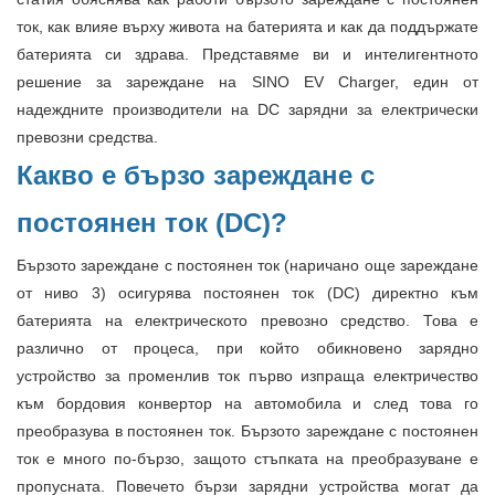
ток, как влияе върху живота на батерията и как да поддържате
батерията си здрава. Представяме ви и интелигентното
решение за зареждане на SINO EV Charger, един от
надеждните производители на DC зарядни за електрически
превозни средства.
Какво е бързо зареждане с
постоянен ток (DC)?
Бързото зареждане с постоянен ток (наричано още зареждане
от ниво 3) осигурява постоянен ток (DC) директно към
батерията на електрическото превозно средство. Това е
различно от процеса, при който обикновено зарядно
устройство за променлив ток първо изпраща електричество
към бордовия конвертор на автомобила и след това го
преобразува в постоянен ток. Бързото зареждане с постоянен
ток е много по-бързо, защото стъпката на преобразуване е
пропусната. Повечето бързи зарядни устройства могат да