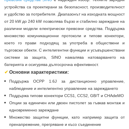
устройства са проектирани за безопасност, производителност
и удобство за потребителя. Диапазонът на изходната мощност
от 20 kW до 240 kW позволява бързо и стабилно зареждане на
различни модели електрически превозни средства. Поддържа
множество комуникационни протоколи и типове конектори,
което го прави подходящ за употреба в обществени и
търговски обекти. С интелигентни функции и усъвършенствани
системи за защита, SINO намалява натоварването на
батерията и осигурява дългосрочна ефективност.
✔
Основни характеристики:
Поддържа OCPP 1.6J за дистанционно управление,
наблюдение и интелигентно управление на зареждането
Поддържа типове конектори CCS1, CCS2, GB/T и CHAdeMO
Опции за единичен или двоен пистолет за гъвкав монтаж и
едновременно зареждане
Множество защитни функции, като например защита от
пренапрежение, прегряване и късо съединение