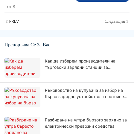
устройство PEVC3302
от
$
PREV
Следващия
Препоръчва Се За Вас
Как да изберем производители на
търговски зарядни станции за
електрически превозни средства?
Ръководство на купувача за избор на
бързо зарядно устройство с постоянен
ток с мощност 150 kW
Разбиране на ултра бързото зарядно за
електрически превозни средства