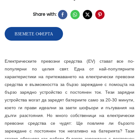
Share with:
ВЗЕМЕТЕ ОФЕРТА
Електрическите превозни средства (EV) стават все по-
популярни по целия свят. Една от най-популярните
характеристики на притежаването на електрически превозни
средства е възможността за бързо зареждане с помощта на
бързо зарядно устройство с постоянен ток. Тези зарядни
устройства могат да заредят батериите само за 20-30 минути,
което ги прави идеални за заети шофьори и пътувания на
дълги разстояния. Но много собственици на електрически
превозни средства се чудят: Ще повлияе ли бързото
зареждане с постоянен ток негативно на батерията? Тази
статия обяснява как работи бързото зареждане с постоянен