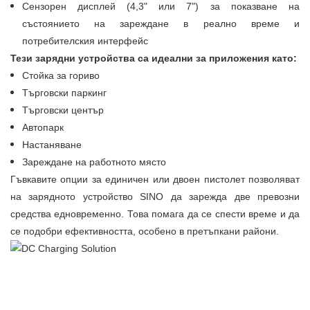
Сензорен дисплей (4,3" или 7") за показване на
състоянието на зареждане в реално време и
потребителския интерфейс
Тези зарядни устройства са идеални за приложения като:
Стойка за гориво
Търговски паркинг
Търговски център
Автопарк
Настаняване
Зареждане на работното място
Гъвкавите опции за единичен или двоен пистолет позволяват
на зарядното устройство SINO да зарежда две превозни
средства едновременно. Това помага да се спести време и да
се подобри ефективността, особено в претъпкани райони.