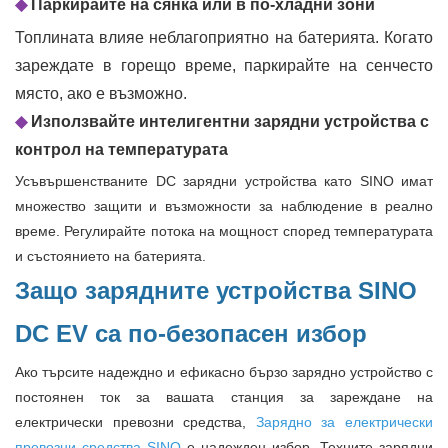
◆
Паркирайте на сянка или в по-хладни зони
Топлината влияе неблагоприятно на батерията. Когато
зареждате в горещо време, паркирайте на сенчесто
място, ако е възможно.
◆
Използвайте интелигентни зарядни устройства с
контрол на температурата
Усъвършенстваните DC зарядни устройства като SINO имат
множество защити и възможности за наблюдение в реално
време. Регулирайте потока на мощност според температурата
и състоянието на батерията.
Защо зарядните устройства SINO
DC EV са по-безопасен избор
Ако търсите надеждно и ефикасно бързо зарядно устройство с
постоянен ток за вашата станция за зареждане на
електрически превозни средства,
Зарядно за електрически
превозни средства SINO
е надежден избор. Техните зарядни