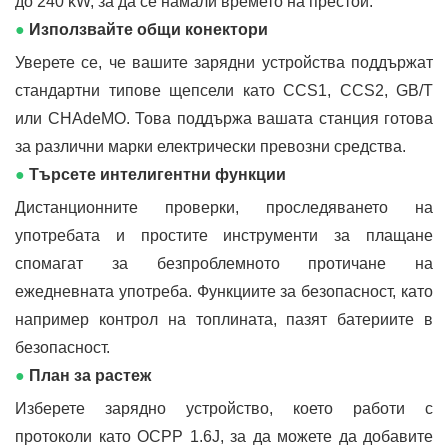
до 240 kW, за да се намали времето на престой.
●
Използвайте общи конектори
Уверете се, че вашите зарядни устройства поддържат
стандартни типове щепсели като CCS1, CCS2, GB/T
или CHAdeMO. Това поддържа вашата станция готова
за различни марки електрически превозни средства.
●
Търсете интелигентни функции
Дистанционните проверки, проследяването на
употребата и простите инструменти за плащане
спомагат за безпроблемното протичане на
ежедневната употреба. Функциите за безопасност, като
например контрол на топлината, пазят батериите в
безопасност.
●
План за растеж
Изберете зарядно устройство, което работи с
протоколи като OCPP 1.6J, за да можете да добавите