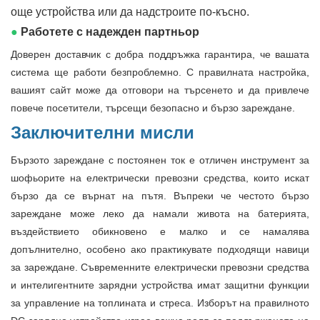
още устройства или да надстроите по-късно.
●
Работете с надежден партньор
Доверен доставчик с добра поддръжка гарантира, че вашата
система ще работи безпроблемно. С правилната настройка,
вашият сайт може да отговори на търсенето и да привлече
повече посетители, търсещи безопасно и бързо зареждане.
Заключителни мисли
Бързото зареждане с постоянен ток е отличен инструмент за
шофьорите на електрически превозни средства, които искат
бързо да се върнат на пътя. Въпреки че честото бързо
зареждане може леко да намали живота на батерията,
въздействието обикновено е малко и се намалява
допълнително, особено ако практикувате подходящи навици
за зареждане. Съвременните електрически превозни средства
и интелигентните зарядни устройства имат защитни функции
за управление на топлината и стреса. Изборът на правилното