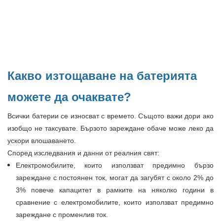
Какво изтощаване на батерията
можете да очаквате?
Всички батерии се износват с времето. Същото важи дори ако
изобщо не таксувате. Бързото зареждане обаче може леко да
ускори влошаването.
Според изследвания и данни от реалния свят:
Електромобилите, които използват предимно бързо
зареждане с постоянен ток, могат да загубят с около 2% до
3% повече капацитет в рамките на няколко години в
сравнение с електромобилите, които използват предимно
зареждане с променлив ток.