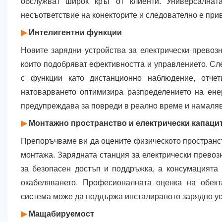
обслужват широк кръг от клиенти. Универсалнат
несъответствие на конекторите и следователно е при
▶
Интелигентни функции
Новите зарядни устройства за електрически превозн
които подобряват ефективността и управлението. Сл
с функции като дистанционно наблюдение, отче
натоварването оптимизира разпределението на енер
предупреждава за повреди в реално време и намаляв
▶
Монтажно пространство и електрически капаци
Препоръчваме ви да оцените физическото пространс
монтажа. Зарядната станция за електрически превозн
за безопасен достъп и поддръжка, а консумацият
окабеляването. Професионалната оценка на обект
система може да поддържа инсталираното зарядно ус
▶
Мащабируемост