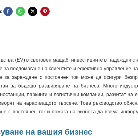
:
дства (EV) в световен мащаб, инвестициите в надеждни ст
е за подпомагане на клиентите и ефективно управление на
а за зареждане с постоянен ток може да осигури безп
отви за бъдещо разширяване на бизнеса. Много индустр
останции, паркинги и логистични компании, разчитат на 
говорят на нарастващото търсене. Това ръководство обясн
не с постоянен ток и помага на бизнеса да взема инфор
суване на вашия бизнес