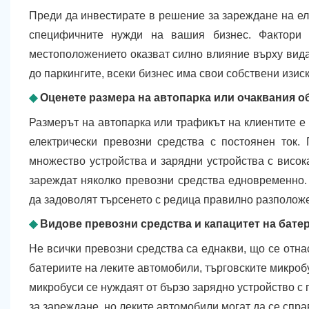
Преди да инвестирате в решение за зареждане на еле
специфичните нужди на вашия бизнес. Фактори 
местоположението оказват силно влияние върху вида
до паркингите, всеки бизнес има свои собствени изис
◆
Оценете размера на автопарка или очаквания о
Размерът на автопарка или трафикът на клиентите е 
електрически превозни средства с постоянен ток.
множество устройства и зарядни устройства с висок
зареждат няколко превозни средства едновременно.
да задоволят търсенето с редица правилно разположе
◆
Видове превозни средства и капацитет на бате
Не всички превозни средства са еднакви, що се отна
батериите на леките автомобили, търговските микроб
микробуси се нуждаят от бързо зарядно устройство с 
за зареждане, но леките автомобили могат да се спра