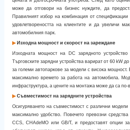
цената и дългосрочната употреба. След като оцени
може да отговори на бизнес нуждите, да предост
Правилният избор на комбинация от спецификации
удовлетвореността на клиентите и да увеличи ма
автомобилния парк.
▶
Изходна мощност и скорост на зареждане
Изходната мощност на DC зарядното устройство 
Търговските зарядни устройства варират от 60 kW до
за големи автопаркове за модели с висока мощност.
максимално времето за работа на автомобила. Мод
инфраструктура, а цените на монтажа може да са по-
▶
Съвместимост на зарядните устройства
Осигуряването на съвместимост с различни модели 
максимално удобство. Повечето превозни средства
CCS, CHAdeMO или GB/T, и предоставят опции за 