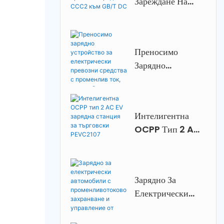
Зареждане На
Електрически
Превозни
Средства CCC2
Преносимо
Към GB/T DC
Зарядно
Устройство За
Електрически
Превозни
Интелигентна
Средства С
OCPP Тип 2 AC
Променлив Ток,
EV Зарядна
Режим 2,
Станция За
Регулируем Ток
Търговски
Зарядно За
PEVC2107
Електрически
Автомобили С
Променливотоков