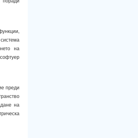
 поради
функции,
 система
нето на
 софтуер
ие преди
транство
ждане на
трическа