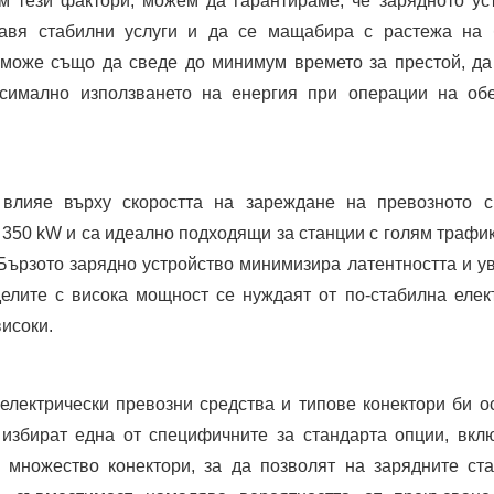
м тези фактори, можем да гарантираме, че зарядното ус
авя стабилни услуги и да се мащабира с растежа на 
 може също да сведе до минимум времето за престой, д
ксимално използването на енергия при операции на об
влияе върху скоростта на зареждане на превозното с
 350 kW и са идеално подходящи за станции с голям трафик,
 Бързото зарядно устройство минимизира латентността и у
елите с висока мощност се нуждаят от по-стабилна елек
високи.
електрически превозни средства и типове конектори би о
 избират една от специфичните за стандарта опции, вкл
множество конектори, за да позволят на зарядните ст