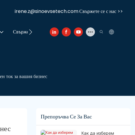
irene.z@sinoevsetech.com
Свържете се с нас >>
Свържете се с нас
ен ток за вашия бизнес
Препоръчва Се За Вас
знес
Как да изберем