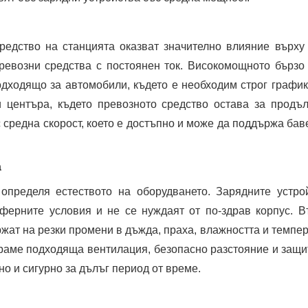
редство на станцията оказват значително влияние върху
превозни средства с постоянен ток. Високомощното бързо
одходящо за автомобили, където е необходим строг график
и центъра, където превозното средство остава за продъ
с средна скорост, което е достъпно и може да поддържа бав
а
определя естеството на оборудването. Зарядните устро
сферните условия и не се нуждаят от по-здрав корпус. 
ржат на резки промени в дъжда, праха, влажността и темпер
раме подходяща вентилация, безопасно разстояние и защит
 и сигурно за дълъг период от време.