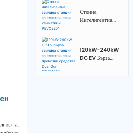
О Захранване И
Стенна
Управление От
Интелигентна
Приложение За
Зарядна Станция
Домашна
За Електрически
Употреба
Климатици
PEVC2108
120kW-240kW
PEVC2201
DC EV Бърза
Зарядна Станция
За Електрически
Превозни
Средства Dual
нен
Gun PEVC3108
лността,