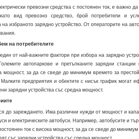
ктрически превозни средства с постоянен ток, е важно да
като вид превозно средство, брой потребители и усл
 на избраното зарядно устройство. От операторите на авт
квания.
бем на потребителите
един от най-важните фактори при избора на зарядно устро
 Големите автопаркове и претъпканите зарядни станции 
а мощност, за да се сведе до минимум времето за престой
 Малките предприятия и обектите с нисък трафик могат е
ни зарядни устройства със средна мощност.
риите
ся до зареждането. Има различни нужди от мощност и капа
уси и електрическите автобуси. Например, автобусите и тър
постоянен ток с висока мощност, за да се сведе до минимум
вят със зарядни устройства със средна мощност.