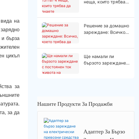
неща, които трябва
да знаете
 вида на
Решение за домашно
 зарядно
зареждане: Всичко,
 и бърза
което трябва да
знаете
лжителен
ен цикъл
Ще намали ли
бързото зареждане с
постоянен ток
живота на батерията
на вашия
йства за
електромобил?
Външните
Нашите Продукти За Продажби
атурата.
а, за да
Адаптер За Бързо