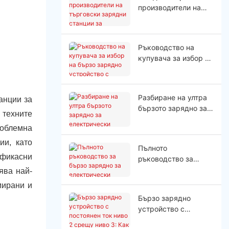
производители на
търговски зарядни
станции за
електрически
Ръководство на
превозни средства?
купувача за избор на
бързо зарядно
устройство с
постоянен ток с
Разбиране на ултра
анции за
мощност 150 kW
бързото зарядно за
 техните
електрически
роблемна
превозни средства
ии, като
Пълното
ефикасни
ръководство за
бързо зарядно за
ява най-
електрически
мирани и
автомобили с
Бързо зарядно
постоянен ток
устройство с
постоянен ток ниво 2