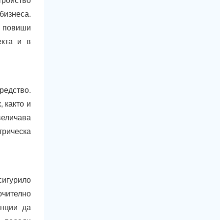
тройство
бизнеса.
а повиши
екта и в
редство.
 както и
величава
трическа
сигурило
ючително
анции да