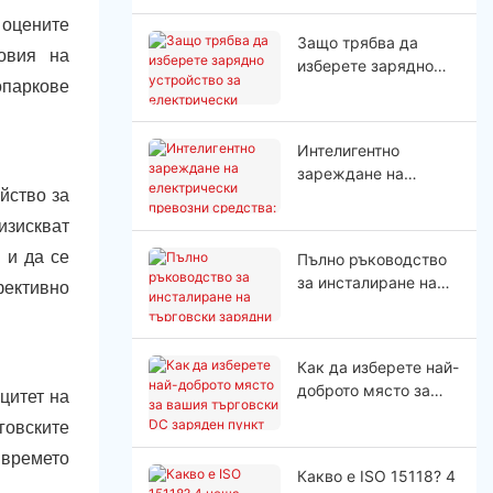
срещу ниво 3: Как да
 оцените
изберем
Защо трябва да
овия на
изберете зарядно
опаркове
устройство за
електрически
превозни средства с
Интелигентно
висока мощност
зареждане на
йство за
електрически
превозни средства:
изискват
Как работи
 и да се
Пълно ръководство
динамичното
за инсталиране на
фективно
балансиране на
търговски зарядни
натоварването?
устройства за
електрически
Как да изберете най-
превозни средства
доброто място за
цитет на
за бизнеса
вашия търговски DC
говските
заряден пункт
 времето
Какво е ISO 15118? 4