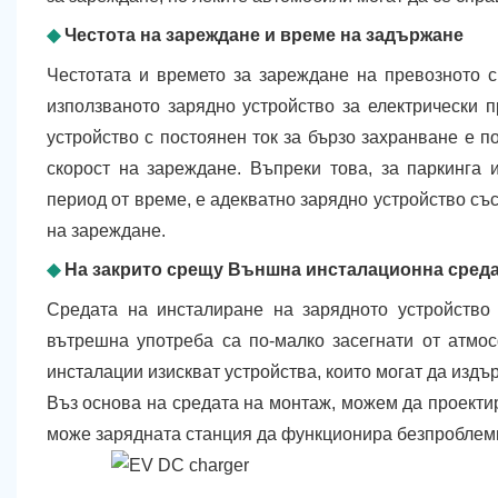
◆
Честота на зареждане и време на задържане
Честотата и времето за зареждане на превозното с
използваното зарядно устройство за електрически 
устройство с постоянен ток за бързо захранване е п
скорост на зареждане. Въпреки това, за паркинга 
период от време, е адекватно зарядно устройство съ
на зареждане.
◆
На закрито срещу Външна инсталационна сред
Средата на инсталиране на зарядното устройство 
вътрешна употреба са по-малко засегнати от атмо
инсталации изискват устройства, които могат да издъ
Въз основа на средата на монтаж, можем да проекти
може зарядната станция да функционира безпроблемно