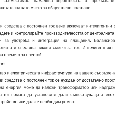
а съвместимост намалява вероятността от прекъсване
влекателна като място за обществено ползване.
и средства с постоянен ток вече включват интелигентни 
едете и контролирайте производителността от централната
ти за употреба и интеграция на плащания. Балансира
гията и спестява пикови сметки за ток. Интелигентният
а времето за престой.
тет
тво и електрическата инфраструктура на вашето съоръжен
и средства с постоянен ток се нуждае от достатъчно прос
а на енергия може да наложи трансформатор или надгра
а ви помага да установите дали съществуващата елек
тройство или дали е необходим ремонт.