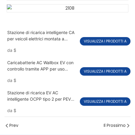
Stazione di ricarica intelligente CA
per veicoli elettrici montata a
VISUALIZZA I PRODOTTI A
parete PEVC2201
da
$
Caricabatterie AC Wallbox EV con
controllo tramite APP per uso
VISUALIZZA I PRODOTTI A
domestico PEVC2108
da
$
Stazione di ricarica EV AC
intelligente OCPP tipo 2 per PEVC
VISUALIZZA I PRODOTTI A
commerciale2107
da
$
Prev
Il Prossimo