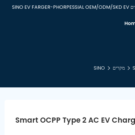
Ho
S
מקרים
SINO
Smart OCPP Type 2 AC EV Chargin