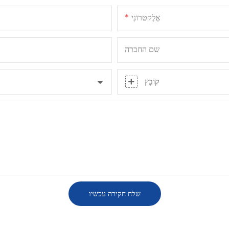
אֶלֶקטרוֹנִי
שם החברה
קוֹבֶץ
שלח חקירה עכשיו