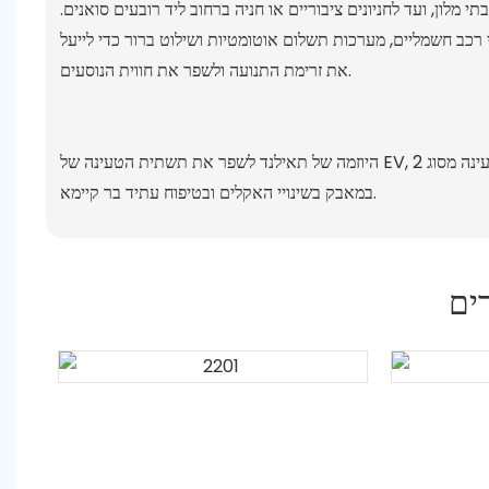
 מלון, ועד לחניונים ציבוריים או חניה ברחוב ליד רובעים סואנים.
י רכב חשמליים, מערכות תשלום אוטומטיות ושילוט ברור כדי לייעל
את זרימת התנועה ולשפר את חווית הנוסעים.
היוזמה של תאילנד לשפר את תשתית הטעינה של EV, במיוחד עם פתרונות חכמים ומודרניים כמו תחנת טעינה מסוג 2 AC, מייצגת מאמץ ראוי לשבח
במאבק בשינויי האקלים ובטיפוח עתיד בר קיימא.
ים