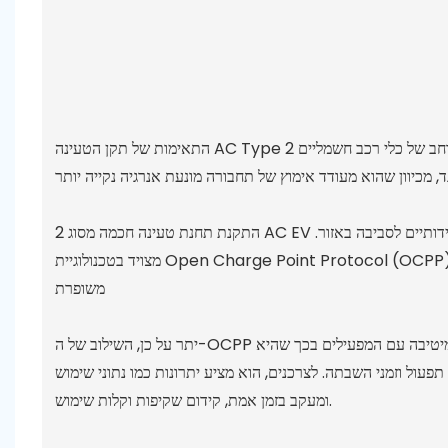
התאימות של תקן הטעינה AC Type 2 מבטיחה שהוא נותן מענה למגוון רחב של כלי רכב חשמליים (EV) הקיימים בשוק. זה לא רק הופך את זה לנוח
התקנת תחנת טעינה חכמה מסוג 2 AC EV במגרש חניה בתאילנד מסמנת צעד חיובי לקראת פתרונות תחבורה ברי קיימא וידידותיים לסביבה באזור.
מצויד בטכנולוגיית Open Charge Point Protocol (OCPP), תשתית טעינה מודרנית זו מבטיחה פונקציונליות משופרת, גמישות ובקרת משתמש
משופרת
יתר על כן, השילוב של ה-OCPP מאפשר תקשורת חלקה בין עמדת הטעינה ומערכות ניהול עורפי. תכונה זו מיטיבה עם המפעילים בכך שהיא
תפעול וזמני השבתה. לצרכנים, הוא מציע יתרונות כמו נתוני שימוש
ומעקב בזמן אמת, קידום שקיפות וקלות שימוש.