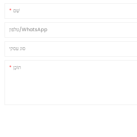
שֵׁם
טלפון/WhatsApp
סוג עסקי
תוֹכֶן