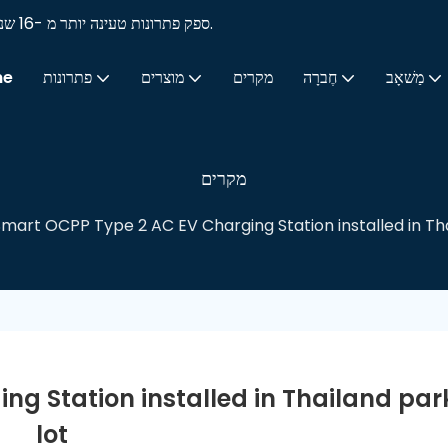
SINO EV FARGER-PHORPESSIAL OEM/ODM/SKD EV ספק פתרונות טעינה יותר מ -16 שנים.
מַשׁאָב
חֶברָה
מקרים
מוצרים
פתרונות
me
מקרים
mart OCPP Type 2 AC EV Charging Station installed in Tha
g Station installed in Thailand park
lot