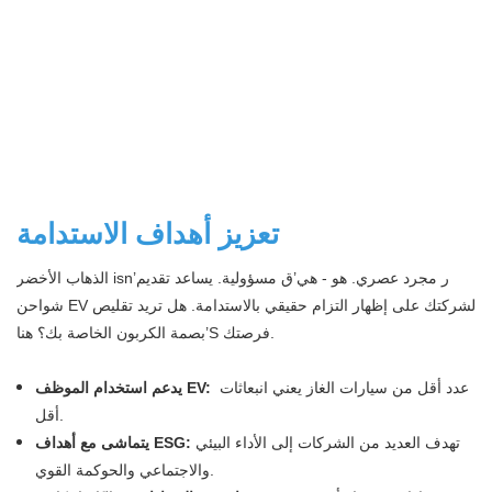
تعزيز أهداف الاستدامة
الذهاب الأخضر isn’ر مجرد عصري. هو - هي’ق مسؤولية. يساعد تقديم
شواحن EV لشركتك على إظهار التزام حقيقي بالاستدامة. هل تريد تقليص
بصمة الكربون الخاصة بك؟ هنا’S فرصتك.
عدد أقل من سيارات الغاز يعني انبعاثات
يدعم استخدام الموظف EV:
أقل.
تهدف العديد من الشركات إلى الأداء البيئي
يتماشى مع أهداف ESG:
والاجتماعي والحوكمة القوي.