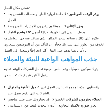
شحن مكان العمل:
يوفر الوقت للموظفين:
لا حاجة لزيارة الغاز أو محطات الشحن بعد
العمل.
الموظفون يقدرون الامتيازات المدروسة.
يعزز الإنتاجية:
يجعل التبديل إلى الكهرباء قرارًا أسهل.
يشجع اعتماد EV:
علاوة على ذلك ، يساعد شحن المكان الذي تسافر فيه في التعامل مع
الخوف من العثور على سيارتك فجأة. إن التأكد من أن الموظفين يشعرون
بالأمان يساعدهم على البقاء أكثر انخراطًا وسعداء في العمل.
جذب المواهب الواعية للبيئة والعملاء
يترك’سيكون حقيقيًا ، يهتم الناس بكيفية تعامل الشركات للبيئة. تقديم
شحن EV يقول الكثير عن قيمك.
جيل الألفية والجنرال Z يلاحظون:
هذه المجموعات تريد العمل لدى
الشركات التي تقوم بعمل جيد.
قد يختارونك حتى على منافس.
العملاء يحترمون الشركات الخضراء:
يعزز صورة علامتك التجارية:
أنت’لا تتحدث فقط عن الاستدامة ،