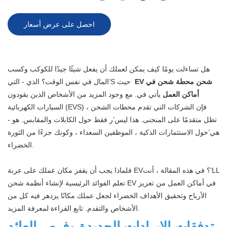
احصل على عرض أسعار
هل تساءلت يومًا كيف يمكن لعملك أن يفعل شيئًا جيدًا للكوكب وكسب
EV شحن محطة شحن في
المال في نفس الوقت؟ الذي - التي’S حيث
أماكن العمل
يأتي في. مع وجود المزيد من الأشخاص الذين يقودون
السيارات الكهربائية (EVS) ، فإن الشركات التي تقدم محطات الشحن
تظل متقدمًا على المنحنى. هذا ليس’ر فقط حول الكابلات والمقابس. هو -
هي’حول الاستثمارات الذكية ، الموظفين السعداء ، وكونك جزءًا من الثورة
الخضراء.
فلماذا يجب أن يقفز مكان عملك على عربة EV؟ في هذه المقالة ، أنت’LL
تعلم الفوائد الرئيسية لإنشاء أنظمة شحن EV في أماكن العمل من تعزيز
الأرباح وتحقيق الأهداف الخضراء لجعل عملك مكانًا يزدهر فيه كل من
الأشخاص والتقدم. تابع القراءة لمعرفة المزيد.
تدفقات الإيرادات الجديدة وفرص العائد