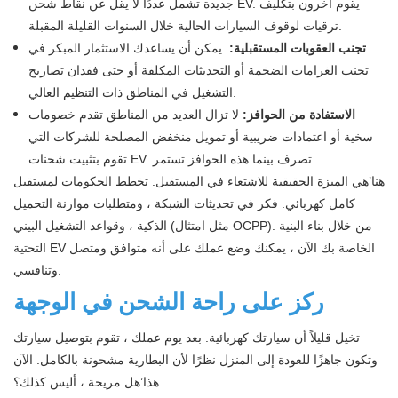
جديدة تشمل عددًا لا يقل عن نقاط شحن EV. يقوم آخرون بتكليف
ترقيات لوقوف السيارات الحالية خلال السنوات القليلة المقبلة.
تجنب العقوبات المستقبلية:
يمكن أن يساعدك الاستثمار المبكر في
تجنب الغرامات الضخمة أو التحديثات المكلفة أو حتى فقدان تصاريح
التشغيل في المناطق ذات التنظيم العالي.
الاستفادة من الحوافز:
لا تزال العديد من المناطق تقدم خصومات
سخية أو اعتمادات ضريبية أو تمويل منخفض المصلحة للشركات التي
تقوم بتثبيت شحنات EV. تصرف بينما هذه الحوافز تستمر.
هنا’هي الميزة الحقيقية للاشتعاء في المستقبل. تخطط الحكومات لمستقبل
كامل كهربائي. فكر في تحديثات الشبكة ، ومتطلبات موازنة التحميل
الذكية ، وقواعد التشغيل البيني (مثل امتثال OCPP). من خلال بناء البنية
التحتية EV الخاصة بك الآن ، يمكنك وضع عملك على أنه متوافق ومتصل
وتنافسي.
ركز على راحة الشحن في الوجهة
تخيل قليلاً أن سيارتك كهربائية. بعد يوم عملك ، تقوم بتوصيل سيارتك
وتكون جاهزًا للعودة إلى المنزل نظرًا لأن البطارية مشحونة بالكامل. الآن
هذا’هل مريحة ، أليس كذلك؟