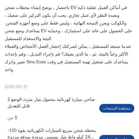
باختصار ، يوضح إنشاء محطات شحن EV في أماكن العمل عقلية ذكية
وبعيدة النظر لأي عمل تجاري. يجب أن يكون التركيز على شعبك ،
والكوكب ويعزز النتيجة النهائية ، وليس فقط على وضع أجهزة الشحن.
يساعدك وضع شحن EV على الحصول على عائد على استثمارك ، وحماية
البيئة والاستعداد للمستقبل.
عندما تستعد للمستقبل ، يمكن لشركتك إحضار أفضل الأشخاص والعملاء
الأكثر وعياً بالبيئة. ثم ، ما الذي يعيقك؟ قم بإجراء التبديل ، وقم بإحداث
تغيير واترك Sino Evse يساعدك على تشغيل تهمة المستقبل في وقت
واحد.
2025-05-27
شاحن سيارة كهربائية محمول بتيار متردد الوضع 2
قابل للتعديل
مشاهدة المنتجات
$
من
محطة شحن سريع للسيارات الكهربائية بقوة 120-
240 كيلو واط بتيار مستمر، مزودة بمدفع مزدوج