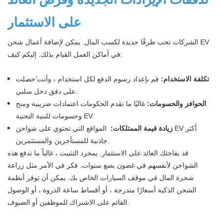
على الاستثمار
الشركات تحب طرقًا جديدة لكسب المال. يمكن لإضافة أعمال شحن EV
في أماكن العمل القيام بذلك. إليكم كيف:
تكلفة الاستخدام:
قم بإعداد رسوم الدفع لكل استخدام ، وأنت’حصلت
على دفق دخل سلبي.
الحوافز والحسومات:
غالبًا ما تقدم الحكومات اعتمادات ضريبية ومنح
وحسومات للبنية التحتية EV.
زيادة قيمة الممتلكات:
المواقع التي تحتوي على شواحن EV أكثر
جاذبية للمستأجرين والمستثمرين.
قد يفاجئك العائد على الاستثمار. بمجرد التثبيت ، غالباً ما تدفع هذه
الشواحن لأنفسهم في غضون بضع سنوات. فكر في الأمر مثل زراعة
شجرة المال في موقف السيارات الخاص بك. يمكن أن توفر أنظمة
الشحن الذكية أسعارًا متدرجة ، أو أقساط ساعة الذروة ، أو الوصول
القائم على الاشتراك للموظفين أو الضيوف.