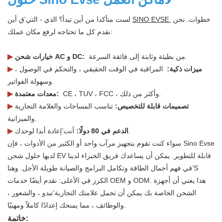
خطوات. نحن
SINO EVSE
لست متأكدا من أين تبدأ؟ الذي - التي’ق أين
نقدم كل ما تحتاجه لرفع مكان عملك:
من بطيئة وثابتة إلى فائقة السرعة.
خيارات شحن AC و DC:
▶
ميزات ذكية:
المراقبة في الوقت الحقيقي ، والتحكم في الوصول ،
▶
وسهولة الفواتير.
CE ، TUV ، FCC ، وأكثر من ذلك.
معدات معتمدة:
▶
تصميمات قابلة للتخصيص:
تناسب المساحات والعلامة التجارية
▶
والميزانية.
أنت’إعادة أبدا لوحدك.
الدعم في 80 دولًا:
▶
سواء كنت تقوم بتجهيز مرآب واحد أو الكثير من الأدوات ، فإن Sino Evse
لديها حلول شحن EV قابلة للتطوير. يمكن أن يساعدك فريق الخبراء لدينا
في فهم أحمال الطاقة وتكامل البرامج والصيانة طويلة الأجل. وهنا’S
الكرز في الأعلى: نقدم أيضًا خدمات OEM و ODM. هذا يعني أن أجهزة
الشحن الخاصة بك يمكن أن تحمل علامتك التجارية’تبدو ، والشعور ،
والوظائف ، مما يمنحك إعدادًا كاملاً ومهنيًا.
خاتمة: