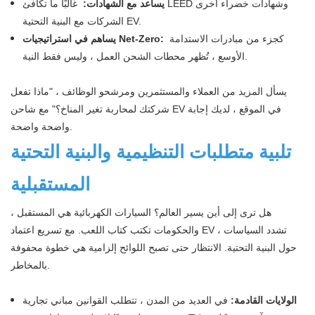
يساعد مع الشهادات:
غالبًا ما تكافئ LEED وشهادات خضراء أخرى
الشركات مع البنية التحتية EV.
كجزء من مبادرات الاستدامة
يساهم في استراتيجيات Net-Zero:
الأوسع ، تُظهر محطات الشحن العمل ، وليس فقط النية.
يسأل المزيد من العملاء والمستثمرين ومرشحو الوظائف ، "ماذا تفعل
شركتك لمحاربة تغير المناخ؟" مع شاحن EV في الموقع ، لديك إجابة
واضحة واضحة.
تلبية متطلبات التنظيمية والبنية التحتية
المستقبلية
هل ترى إلى أين يسير العالم؟ السيارات الكهربائية هي المستقبل ،
والحكومات تكتب كتاب اللعب. مع تسريع اعتماد EV ، تشدد السياسات
حول البنية التحتية. الانتظار حتى تصبح اللوائح إلزامية هي خطوة محفوفة
بالمخاطر.
الولايات القادمة:
في العديد من المدن ، تتطلب القوانين مباني تجارية