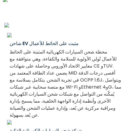
شاحن EV مثبت على الحائط للأعمال
محطة شحن السيارات الكهربائية المثبتة على الحائط
للأعمال تُولي الأولوية للسلامة والكفاءة، وهي متوافقة مع
معايير الاتحاد الأوروبي وحاصلة على شهادات CE وTUV.
يضمن عداد الطاقة المعتمد من MID أقصى درجات الدقة
في تجربة الشحن. يتكامل بسلاسة مع OCPP 1.6J، ويتواصل
مع منصة سحابية عبر شبكات Wi-Fi وEthernet و4G، مما
يُمكّنه من التواصل مع شبكات شحن السيارات الكهربائية
الأخرى وأنظمة إدارة الواجهة الخلفية، مما يسمح بإدارة
ومراقبة مركزية عن بُعد، وإدارة عمليات الشحن والصيانة
عن بُعد بسهولة.
شبكة شحن السيارات الكهربائية الذكية