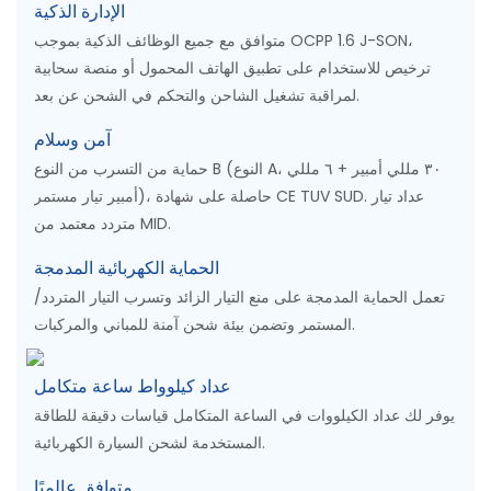
الإدارة الذكية
متوافق مع جميع الوظائف الذكية بموجب OCPP 1.6 J-SON،
ترخيص للاستخدام على تطبيق الهاتف المحمول أو منصة سحابية
لمراقبة تشغيل الشاحن والتحكم في الشحن عن بعد.
آمن وسلام
حماية من التسرب من النوع B (النوع A، ٣٠ مللي أمبير + ٦ مللي
أمبير تيار مستمر)، حاصلة على شهادة CE TUV SUD. عداد تيار
متردد معتمد من MID.
الحماية الكهربائية المدمجة
تعمل الحماية المدمجة على منع التيار الزائد وتسرب التيار المتردد/
المستمر وتضمن بيئة شحن آمنة للمباني والمركبات.
عداد كيلوواط ساعة متكامل
يوفر لك عداد الكيلووات في الساعة المتكامل قياسات دقيقة للطاقة
المستخدمة لشحن السيارة الكهربائية.
متوافق عالميًا