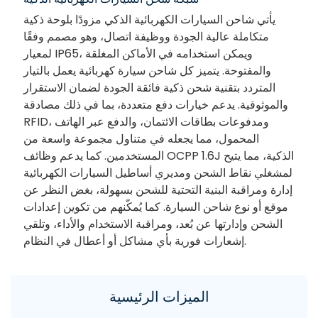
يأتي شاحن السيارات الكهربائية الذكي مزودًا بلوحة ذكية
متكاملة عالية الجودة ووظيفة اتصال، وهو مصمم وفقًا
لمعيار IP65، ويمكن استخدامه في الأماكن المغلقة
والمفتوحة. يتميز كل شاحن سيارة كهربائية يعمل بالتيار
المتردد بتقنية شحن ذكية فائقة الجودة لضمان الاستقرار
والموثوقية. يدعم خيارات دفع متعددة، بما في ذلك مصادقة
RFID، ومدفوعات بطاقات الائتمان، والدفع عبر الهاتف
المحمول، مما يجعله في متناول مجموعة واسعة من
المستخدمين. كما يدعم وظائف OCPP 1.6J الذكية، مما يتيح
لمشغلي نقاط الشحن ومديري أساطيل السيارات الكهربائية
إدارة ومراقبة البنية التحتية للشحن بسهولة، بغض النظر عن
موقع أو نوع شاحن السيارة. كما يُمكّنهم من تكوين إعدادات
الشحن وإدارتها عن بُعد، ومراقبة الاستخدام والأداء، وتلقي
إشعارات فورية بأي مشاكل أو أعطال في النظام.
الميزات الرئيسية