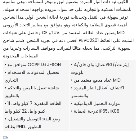
الكهربائية ذات التيار المتردد بتصميم أنيق وموفر للمساحة، وهي مناسبة
للمنشآت السكنية والتجارية على حد سواء. مزودة بواجهة استخدام سهلة،
توفر سهولة في التنقل وتحديثات فورية لحالة الشحن. يُولي هذا الشاحن
أهمية قصوى للسلامة والكفاءة، وهو متوافق مع معايير الاتحاد الأوروبي
وحاصل على شهادات CE وTUV. يضمن عداد الطاقة المعتمد من MID
أقصى دقة في تجربة الشحن. صُمم شاحن PEVC2201 المثبت على الحائط
لسهولة التركيب، مما يجعله مثاليًا للمرائب ومواقف السيارات وغيرها من
المساحات المحدودة.
• الاتصال: واي فاي/4G/إيثرنت/
• متوافق مع OCPP 1.6 J-SON
بلوتوث
• تحصيل المدفوعات للاستخدام
• عداد مدمج معتمد من MID
التجاري
• اكتشاف أعطال التيار المتردد
• شاشة تعمل باللمس والتحكم
والمستمر
بالتطبيق
• موازنة التحميل الديناميكية
• الطاقة المقدرة: 7 كيلو واط، 11
• درجة الحماية: IP55، IK08
كيلو واط، 22 كيلو واط
• وضع البدء: التوصيل والتشغيل،
بطاقة RFID، التطبيق