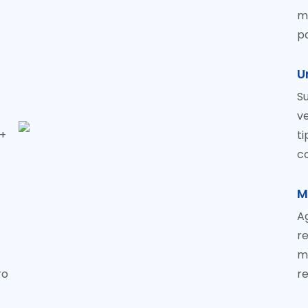
me
pa
U
S
v
 +
ti
c
M
A
r
mo
ro
r