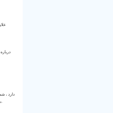
علاو
به آینده اهمیت می دهیم." و حدس بزنید چه؟ مشتریان نیز این را می بینند. شیوه های تجارت سبز می تواند یک معامله کننده واقعی باشد.