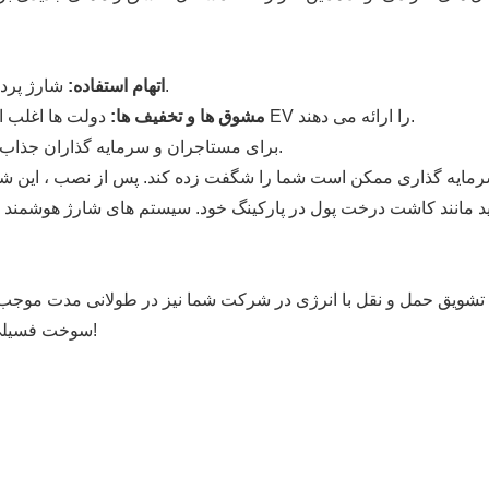
شارژ پرداخت برای هر استفاده ، و شما’یک جریان درآمد منفعل داشت.
اتهام استفاده:
دولت ها اغلب اعتبار مالیاتی ، کمک های مالی و تخفیف برای زیرساخت های EV را ارائه می دهند.
مشوق ها و تخفیف ها:
سایت هایی با شارژرهای EV برای مستاجران و سرمایه گذاران جذاب تر هستند.
رمایه گذاری ممکن است شما را شگفت زده کند. پس از نصب ، این شار
د مانند کاشت درخت پول در پارکینگ خود. سیستم های شارژ هوشمند 
سوخت فسیلی و مشکلات نگهداری کمتری در ناوگان شرکت اضافه می شود!