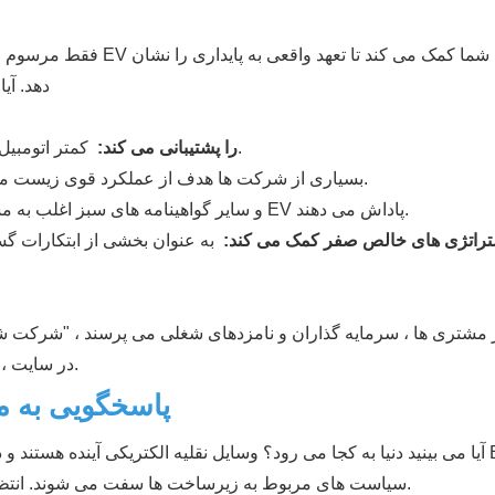
دهد. آی
کمتر اتومبیل بنزینی به معنای انتشار کمتر است.
پشتیبانی از کارمندان EV را پشتیبانی می کند:
بسیاری از شرکت ها هدف از عملکرد قوی زیست محیطی ، اجتماعی و حاکمیتی را دارند.
LEED و سایر گواهینامه های سبز اغلب به مشاغل دارای زیرساخت EV پاداش می دهند.
تراتژی های خالص صفر کمک می کند:
به عنوان بخشی از ابتکارات گست
 مشتری ها ، سرمایه گذاران و نامزدهای شغلی می پرسند ، "شرکت شما 
استفاده از شارژر EV در سایت ، شما یک پاسخ واضح و قابل مشاهده دارید.
پاسخگویی به م
آیا می بینید دنیا به کجا می رود؟ وسایل نقلیه الکتریکی آینده هستند و 
سیاست های مربوط به زیرساخت ها سفت می شوند. انتظار تا زمانی که مقررات اجباری شود ، یک حرکت خطرناک است.