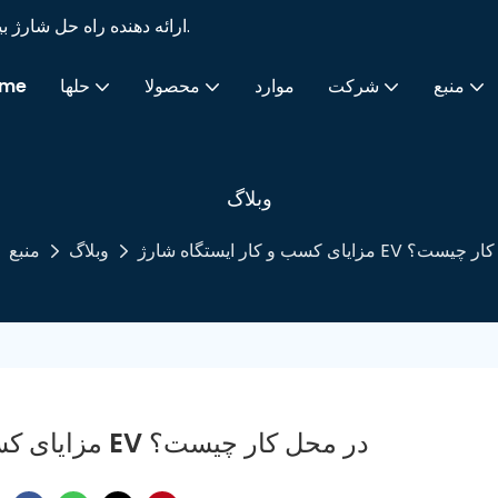
Sino EV شارژر حرفه ای OEM/ODM/SKD EV ارائه دهنده راه حل شارژ بیش از 16 سال.
منبع
شرکت
موارد
محصولا
حلها
me
وبلاگ
ستگاه شارژ EV در محل کار چیست؟
وبلاگ
منبع
مزایای کسب و کار ایستگاه شارژ EV در محل کار چیست؟