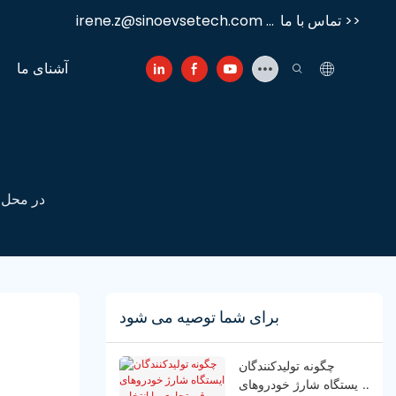
تماس با ما >>
irene.z@sinoevsetech.com‎‏‎ ...
آشنای ما
مزایای کسب و کار ای
برای شما توصیه می شود
چگونه تولیدکنندگان
ایستگاه شارژ خودروهای