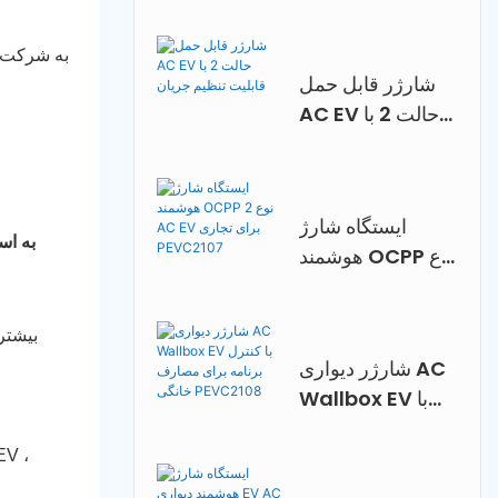
GB/T DC
شارژر قابل حمل
AC EV حالت 2 با
قابلیت تنظیم جریان
ایستگاه شارژ
به اس
هوشمند OCPP نوع
2 AC EV برای
تجاری PEVC2107
بیشتر
شارژر دیواری AC
Wallbox EV با
کنترل برنامه برای
مصارف خانگی
PEVC2108