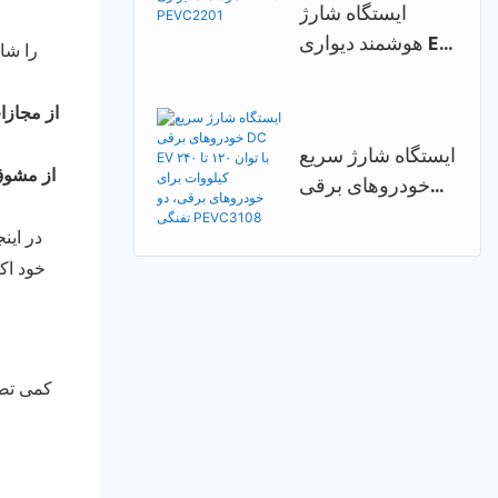
ایستگاه شارژ
هوشمند دیواری EV
AC PEVC2201
از مجازا
ایستگاه شارژ سریع
از مشوق
خودروهای برقی
DC EV با توان ۱۲۰
در این
تا ۲۴۰ کیلووات
برای خودروهای
برقی، دو تفنگی
PEVC3108
کمی تصو