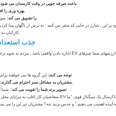
پس از کار نیازی به بازدید از ایستگاه های گاز یا شارژ نیست.
باعث صرفه جویی در وقت کارمندان می شود:
کارمندان از قدرتهای متفکر قدردانی می کنند.
بهره وری را ا
سوئیچینگ به الکتریکی تصمیم گیری ساده تر می کند.
پذیرش EV را تشویق می کند:
ه بر این ، شارژ در جایی که سفر می کنید ، به ترس از ناگهان پیدا 
کارکنان به آنها کمک می کند تا در محل کار بیشتر مشغول و خوشحال باشند.
جذب استعداد
اجازه دادن’واقعی باشد ، مردم به نحوه برخورد شرکت ه
این گروه ها می خواهند برای شرکت هایی که خوب کار می کنند کار کنند.
هزاره و ژنرال Z توجه می کنند:
آنها حتی ممکن است شما را از طریق یک رقیب انتخاب کنند.
مشتریان به مشاغل سبز احترام می گذارند:
تصویر برند شما را تقویت می کند:
شما’شم
متقاضیان کار اغلب به مزایای محل کار فراتر از دست