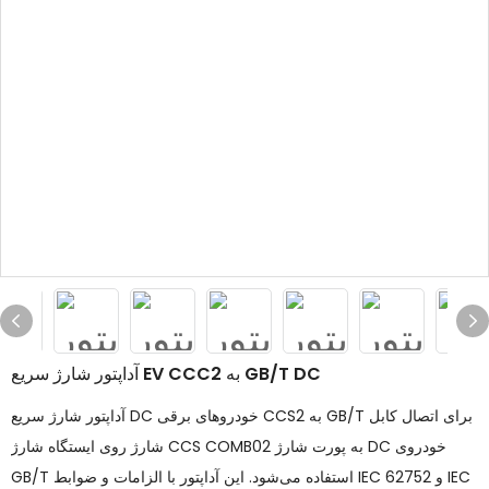
آداپتور شارژ سریع EV CCC2 به GB/T DC
آداپتور شارژ سریع DC خودروهای برقی CCS2 به GB/T برای اتصال کابل
شارژ روی ایستگاه شارژ CCS COMB02 به پورت شارژ DC خودروی
GB/T استفاده می‌شود. این آداپتور با الزامات و ضوابط IEC 62752 و IEC