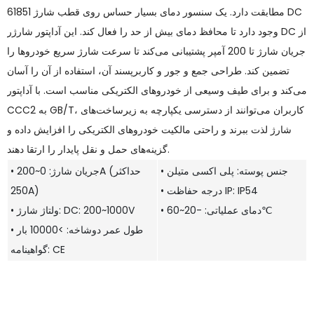
61851 مطابقت دارد. یک سنسور دمای بسیار حساس روی قطب شارژ DC
وجود دارد تا محافظ دمای بیش از حد را فعال کند. این آداپتور شارژر DC از
جریان شارژ تا 200 آمپر پشتیبانی می‌کند تا سرعت شارژ سریع خودروها را
تضمین کند. طراحی جمع و جور و کاربرپسند آن، استفاده از آن را آسان
می‌کند و برای طیف وسیعی از خودروهای الکتریکی مناسب است. با آداپتور
CCC2 به GB/T، کاربران می‌توانند از دسترسی یکپارچه به زیرساخت‌های
شارژ لذت ببرند و راحتی مالکیت خودروهای الکتریکی را افزایش داده و
گزینه‌های حمل و نقل پایدار را ارتقا دهند.
• جنس پوسته: پلی اکسی متیلن
• جریان شارژ: 0~200A (حداکثر
• درجه حفاظت IP: IP54
250A)
• دمای عملیاتی: -20~60℃
• ولتاژ شارژ: DC: 200~1000V
• طول عمر دوشاخه: >10000 بار
گواهینامه: CE