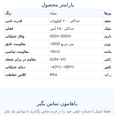
پارامتر محصول
پین‌ها
سیاه
رنگ
ر مفید
حداکثر ۲۰۰ کیلووات
قدرت نامی
لاستیک
حداکثر ۲۵۰ آمپر
فعلی
گهداری
500V-1000V
ولتاژ عملیاتی
وزن
>1000 متر مربع
مقاومت عایق
هینامه
<5m2
مقاومت تماسی
ارانتی
UL94-VO
مقاوم در برابر شعله
کانکتور
-40°C~+85°C
دمای عملیاتی
IP54
کلاس حفاظت
باهامون تماس بگير.
فقط ایمیل یا شماره تلفن خود را در فرم تماس بگذارید تا بتوانیم یک نقل