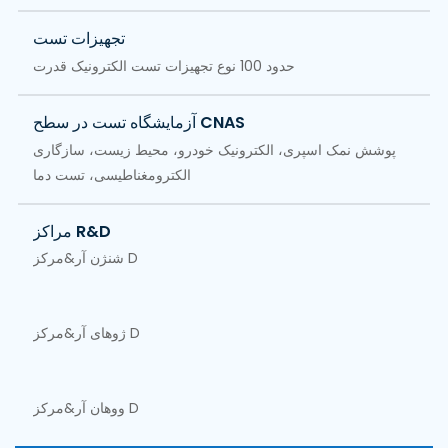
تجهیزات تست
حدود 100 نوع تجهیزات تست الکترونیک قدرت
آزمایشگاه تست در سطح CNAS
پوشش نمک اسپری، الکترونیک خودرو، محیط زیست، سازگاری
الکترومغناطیسی، تست دما
مراکز R&D
شنژن آر&مرکز D
ژوهای آر&مرکز D
ووهان آر&مرکز D