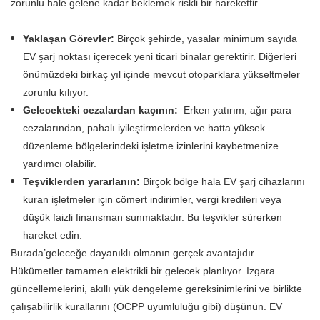
zorunlu hale gelene kadar beklemek riskli bir harekettir.
Yaklaşan Görevler:
Birçok şehirde, yasalar minimum sayıda
EV şarj noktası içerecek yeni ticari binalar gerektirir. Diğerleri
önümüzdeki birkaç yıl içinde mevcut otoparklara yükseltmeler
zorunlu kılıyor.
Gelecekteki cezalardan kaçının:
Erken yatırım, ağır para
cezalarından, pahalı iyileştirmelerden ve hatta yüksek
düzenleme bölgelerindeki işletme izinlerini kaybetmenize
yardımcı olabilir.
Teşviklerden yararlanın:
Birçok bölge hala EV şarj cihazlarını
kuran işletmeler için cömert indirimler, vergi kredileri veya
düşük faizli finansman sunmaktadır. Bu teşvikler sürerken
hareket edin.
Burada’geleceğe dayanıklı olmanın gerçek avantajıdır.
Hükümetler tamamen elektrikli bir gelecek planlıyor. Izgara
güncellemelerini, akıllı yük dengeleme gereksinimlerini ve birlikte
çalışabilirlik kurallarını (OCPP uyumluluğu gibi) düşünün. EV