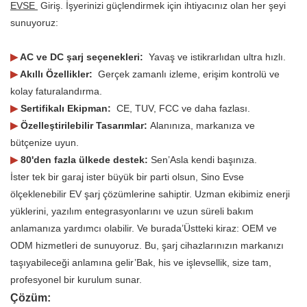
EVSE
Giriş. İşyerinizi güçlendirmek için ihtiyacınız olan her şeyi
sunuyoruz:
▶
AC ve DC şarj seçenekleri:
Yavaş ve istikrarlıdan ultra hızlı.
▶
Akıllı Özellikler:
Gerçek zamanlı izleme, erişim kontrolü ve
kolay faturalandırma.
▶
Sertifikalı Ekipman:
CE, TUV, FCC ve daha fazlası.
▶
Özelleştirilebilir Tasarımlar:
Alanınıza, markanıza ve
bütçenize uyun.
▶
80'den fazla ülkede destek:
Sen’Asla kendi başınıza.
İster tek bir garaj ister büyük bir parti olsun, Sino Evse
ölçeklenebilir EV şarj çözümlerine sahiptir. Uzman ekibimiz enerji
yüklerini, yazılım entegrasyonlarını ve uzun süreli bakım
anlamanıza yardımcı olabilir. Ve burada’Üstteki kiraz: OEM ve
ODM hizmetleri de sunuyoruz. Bu, şarj cihazlarınızın markanızı
taşıyabileceği anlamına gelir’Bak, his ve işlevsellik, size tam,
profesyonel bir kurulum sunar.
Çözüm: