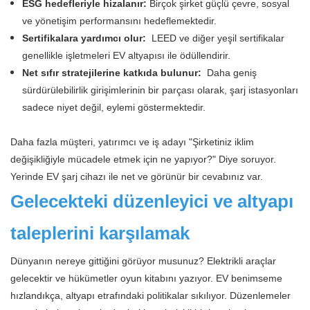
ESG hedefleriyle hizalanır:
Birçok şirket güçlü çevre, sosyal
ve yönetişim performansını hedeflemektedir.
Sertifikalara yardımcı olur:
LEED ve diğer yeşil sertifikalar
genellikle işletmeleri EV altyapısı ile ödüllendirir.
Net sıfır stratejilerine katkıda bulunur:
Daha geniş
sürdürülebilirlik girişimlerinin bir parçası olarak, şarj istasyonları
sadece niyet değil, eylemi göstermektedir.
Daha fazla müşteri, yatırımcı ve iş adayı "Şirketiniz iklim
değişikliğiyle mücadele etmek için ne yapıyor?" Diye soruyor.
Yerinde EV şarj cihazı ile net ve görünür bir cevabınız var.
Gelecekteki düzenleyici ve altyapı
taleplerini karşılamak
Dünyanın nereye gittiğini görüyor musunuz? Elektrikli araçlar
gelecektir ve hükümetler oyun kitabını yazıyor. EV benimseme
hızlandıkça, altyapı etrafındaki politikalar sıkılıyor. Düzenlemeler