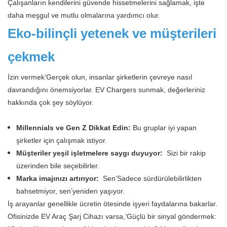
Çalışanların kendilerini güvende hissetmelerini sağlamak, işte
daha meşgul ve mutlu olmalarına yardımcı olur.
Eko-bilinçli yetenek ve müşterileri
çekmek
İzin vermek’Gerçek olun, insanlar şirketlerin çevreye nasıl
davrandığını önemsiyorlar. EV Chargers sunmak, değerleriniz
hakkında çok şey söylüyor.
Millennials ve Gen Z Dikkat Edin:
Bu gruplar iyi yapan
şirketler için çalışmak istiyor.
Müşteriler yeşil işletmelere saygı duyuyor:
Sizi bir rakip
üzerinden bile seçebilirler.
Marka imajınızı artırıyor:
Sen’Sadece sürdürülebilirlikten
bahsetmiyor, sen’yeniden yaşıyor.
İş arayanlar genellikle ücretin ötesinde işyeri faydalarına bakarlar.
Ofisinizde EV Araç Şarj Cihazı varsa,’Güçlü bir sinyal göndermek: