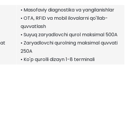
• Masofaviy diagnostika va yangilanishlar
• OTA, RFID va mobil ilovalarni qo'llab-
quvvatlash
• Suyuq zaryadlovchi qurol maksimal 500A
mat
• Zaryadlovchi qurolning maksimal quvvati
250A
• Ko'p qurolli dizayn 1-8 terminali