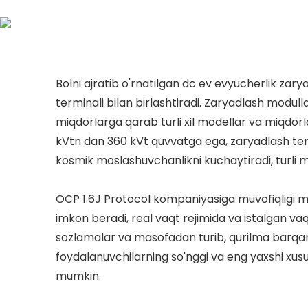
Bolni ajratib o'rnatilgan dc ev evyucherlik zary
terminali bilan birlashtiradi. Zaryadlash modulla
miqdorlarga qarab turli xil modellar va miqdorla
kVtn dan 360 kVt quvvatga ega, zaryadlash termi
kosmik moslashuvchanlikni kuchaytiradi, turli mu
OCP 1.6J Protocol kompaniyasiga muvofiqligi ma
imkon beradi, real vaqt rejimida va istalgan vaq
sozlamalar va masofadan turib, qurilma barqaro
foydalanuvchilarning so'nggi va eng yaxshi xus
mumkin.