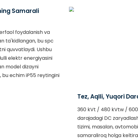
ning Samarali
terfaol foydalanish va
an ta'kidlangan, bu spc
tni quvvatlaydi. Ushbu
lli elektr energiyasini
an model dizayni
, bu echim iP55 reytingini
Tez, Aqlli, Yuqori Da
360 kVt / 480 kVtw / 600
darajadagi DC zaryadlash 
tizimi, masalan, avtomobil 
samaraliroq holga keltirad