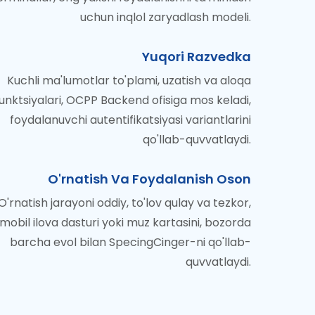
uchun inqlol zaryadlash modeli.
Yuqori Razvedka
Kuchli ma'lumotlar to'plami, uzatish va aloqa
unktsiyalari, OCPP Backend ofisiga mos keladi,
foydalanuvchi autentifikatsiyasi variantlarini
qo'llab-quvvatlaydi.
O'rnatish Va Foydalanish Oson
O'rnatish jarayoni oddiy, to'lov qulay va tezkor,
mobil ilova dasturi yoki muz kartasini, bozorda
barcha evol bilan SpecingCinger-ni qo'llab-
quvvatlaydi.