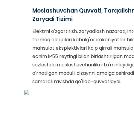
Moslashuvchan Quvvati, Tarqalish
Zaryadi Tizimi
Elektrni o'zgartirish, zaryadlash nazorati, in
tarmoq aloqalari kabi ilg'or imkoniyatlar bil
mahsulot eksplektivlari ko'p qirrali mahsulo
echim iP55 reytingi bilan birlashtirilgan modu
sozlashda moslashuvchanlikni ta'minlaydig
o'rnatilgan modulli dizaynni amalga oshiradi
samarali ravishda qo'llab-quvvatlaydi.