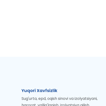
Yuqori Xavfsizlik
Sug'urta, epd, oqish sinovi va izolyatsiyani,
harorat, yallig'lanish, izolyatsiya qilish,