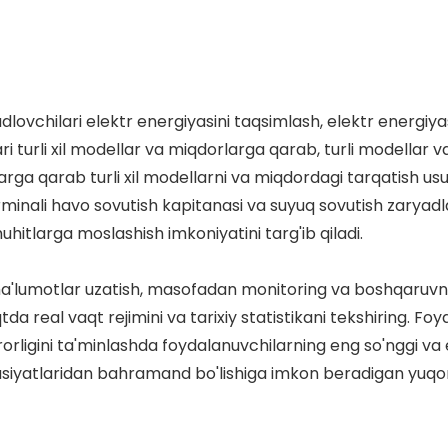
adlovchilari elektr energiyasini taqsimlash, elektr energiya
ri turli xil modellar va miqdorlarga qarab, turli modellar 
rga qarab turli xil modellarni va miqdordagi tarqatish usul
nali havo sovutish kapitanasi va suyuq sovutish zaryadlas
hitlarga moslashish imkoniyatini targ'ib qiladi.
'lumotlar uzatish, masofadan monitoring va boshqaruvni a
tda real vaqt rejimini va tarixiy statistikani tekshiring. F
rligini ta'minlashda foydalanuvchilarning eng so'nggi va e
usiyatlaridan bahramand bo'lishiga imkon beradigan yuqori 