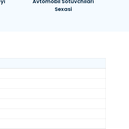
yi
Avtomobil Sotuvchilari
Sexasi