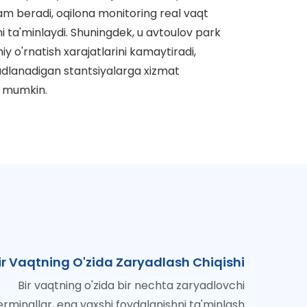
am beradi, oqilona monitoring real vaqt
ni ta'minlaydi. Shuningdek, u avtoulov park
 o'rnatish xarajatlarini kamaytiradi,
dlanadigan stantsiyalarga xizmat
hi mumkin.
ir Vaqtning O'zida Zaryadlash Chiqishi
Bir vaqtning o'zida bir nechta zaryadlovchi
erminallar, eng yaxshi foydalanishni ta'minlash