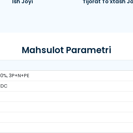
Ish Joyi
Tijorat To'xtash Jo
Mahsulot Parametri
0%, 3P+N+PE
VDC