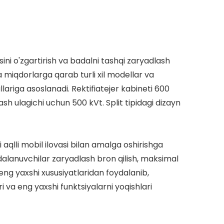
sini o'zgartirish va badalni tashqi zaryadlash
va miqdorlarga qarab turli xil modellar va
lariga asoslanadi. Rektifiatejer kabineti 600
h ulagichi uchun 500 kVt. Split tipidagi dizayn
qlli mobil ilovasi bilan amalga oshirishga
oydalanuvchilar zaryadlash bron qilish, maksimal
ng yaxshi xususiyatlaridan foydalanib,
va eng yaxshi funktsiyalarni yoqishlari