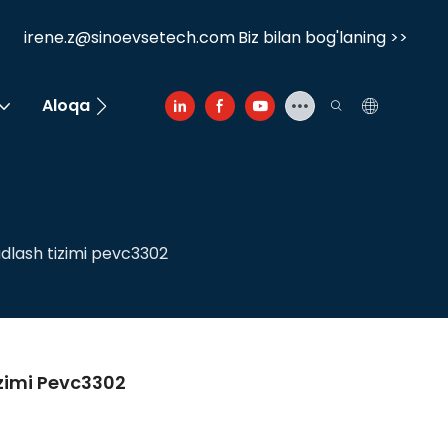
irene.z@sinoevsetech.com
Biz bilan bog'laning >>
Aloqa
dlash tizimi pevc3302
izimi Pevc3302