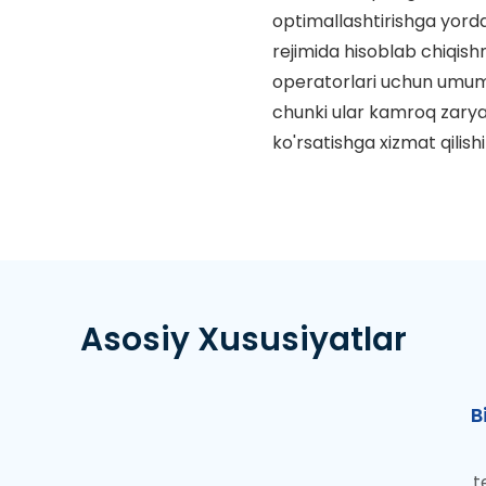
optimallashtirishga yord
rejimida hisoblab chiqish
operatorlari uchun umumiy
chunki ular kamroq zarya
ko'rsatishga xizmat qilis
Asosiy Xususiyatlar
B
t