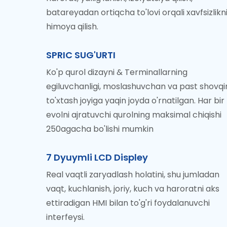
batareyadan ortiqcha to'lovi orqali xavfsizlikn
himoya qilish.
SPRIC SUG'URTI
Ko'p qurol dizayni & Terminallarning
egiluvchanligi, moslashuvchan va past shovqin
to'xtash joyiga yaqin joyda o'rnatilgan. Har bir
evolni ajratuvchi qurolning maksimal chiqishi
250agacha bo'lishi mumkin
7 Dyuymli LCD Displey
Real vaqtli zaryadlash holatini, shu jumladan
vaqt, kuchlanish, joriy, kuch va haroratni aks
ettiradigan HMI bilan to'g'ri foydalanuvchi
interfeysi.