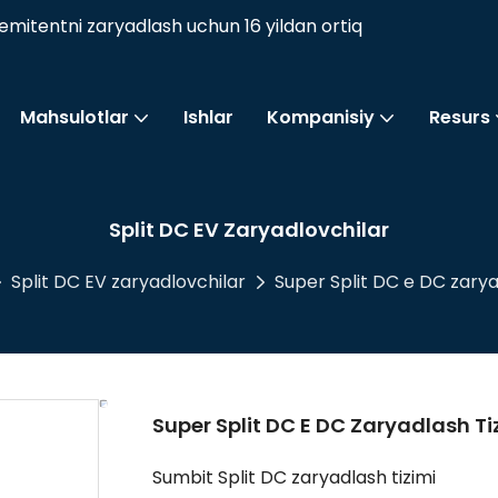
mitentni zaryadlash uchun 16 yildan ortiq
Mahsulotlar
Ishlar
Kompanisiy
Resurs
Split DC EV Zaryadlovchilar
Split DC EV zaryadlovchilar
Super Split DC e DC zarya
Super Split DC E DC Zaryadlash T
Sumbit Split DC zaryadlash tizimi