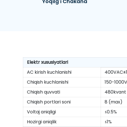
Yoqilg'i Chakana
Elektr xususiyatlari
AC kirish kuchlanishi
400VAC±1
Chiqish kuchlanishi
150-1000
Chiqish quvvati
480kvant
Chiqish portlari soni
8 (max)
Voltaj aniqligi
≤0.5%
Hozirgi aniqlik
≤1%