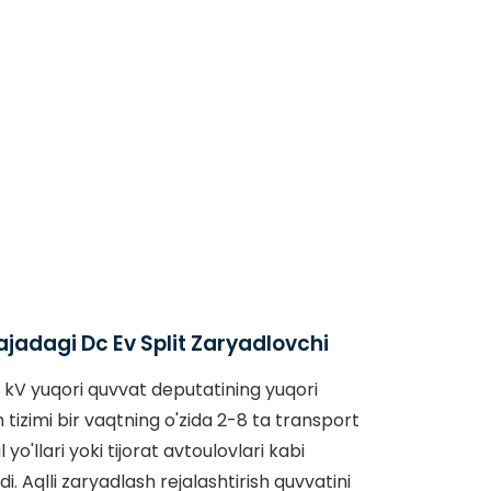
rajadagi Dc Ev Split Zaryadlovchi
 kV yuqori quvvat deputatining yuqori
tizimi bir vaqtning o'zida 2-8 ta transport
yo'llari yoki tijorat avtoulovlari kabi
i. Aqlli zaryadlash rejalashtirish quvvatini