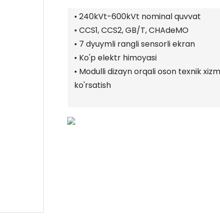
• 240kVt-600kVt nominal quvvat
• CCS1, CCS2, GB/T, CHAdeMO
• 7 dyuymli rangli sensorli ekran
• Ko'p elektr himoyasi
• Modulli dizayn orqali oson texnik xiz
ko'rsatish