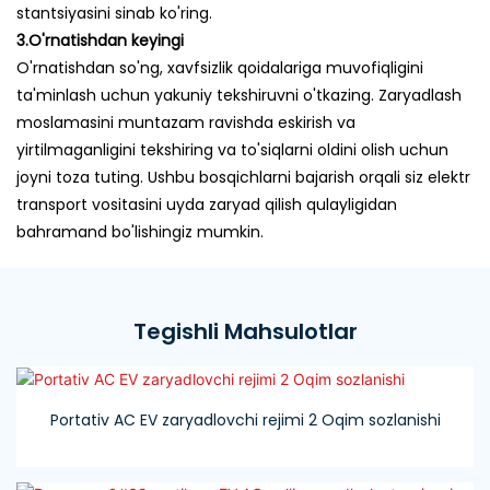
stantsiyasini sinab ko'ring.
3.O'rnatishdan keyingi
O'rnatishdan so'ng, xavfsizlik qoidalariga muvofiqligini
ta'minlash uchun yakuniy tekshiruvni o'tkazing. Zaryadlash
moslamasini muntazam ravishda eskirish va
yirtilmaganligini tekshiring va to'siqlarni oldini olish uchun
joyni toza tuting. Ushbu bosqichlarni bajarish orqali siz elektr
transport vositasini uyda zaryad qilish qulayligidan
bahramand bo'lishingiz mumkin.
Tegishli Mahsulotlar
Portativ AC EV zaryadlovchi rejimi 2 Oqim sozlanishi