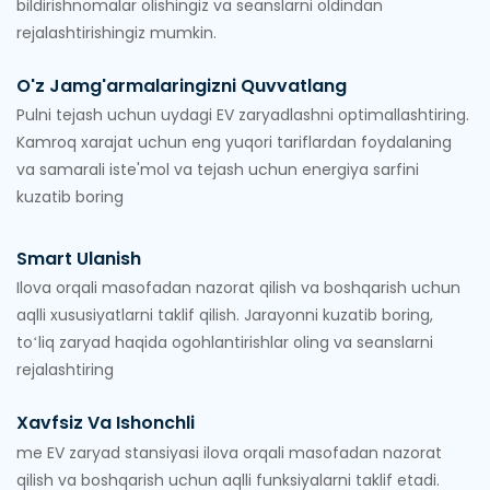
bildirishnomalar olishingiz va seanslarni oldindan
rejalashtirishingiz mumkin.
O'z Jamg'armalaringizni Quvvatlang
Pulni tejash uchun uydagi EV zaryadlashni optimallashtiring.
Kamroq xarajat uchun eng yuqori tariflardan foydalaning
va samarali iste'mol va tejash uchun energiya sarfini
kuzatib boring
Smart Ulanish
Ilova orqali masofadan nazorat qilish va boshqarish uchun
aqlli xususiyatlarni taklif qilish. Jarayonni kuzatib boring,
toʻliq zaryad haqida ogohlantirishlar oling va seanslarni
rejalashtiring
Xavfsiz Va Ishonchli
me EV zaryad stansiyasi ilova orqali masofadan nazorat
qilish va boshqarish uchun aqlli funksiyalarni taklif etadi.