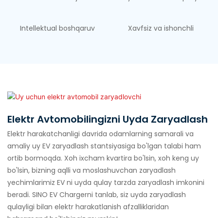
Intellektual boshqaruv
Xavfsiz va ishonchli
Elektr Avtomobilingizni Uyda Zaryadlash
Elektr harakatchanligi davrida odamlarning samarali va
amaliy uy EV zaryadlash stantsiyasiga bo'lgan talabi ham
ortib bormoqda. Xoh ixcham kvartira bo'lsin, xoh keng uy
bo'lsin, bizning aqlli va moslashuvchan zaryadlash
yechimlarimiz EV ni uyda qulay tarzda zaryadlash imkonini
beradi. SINO EV Chargerni tanlab, siz uyda zaryadlash
qulayligi bilan elektr harakatlanish afzalliklaridan