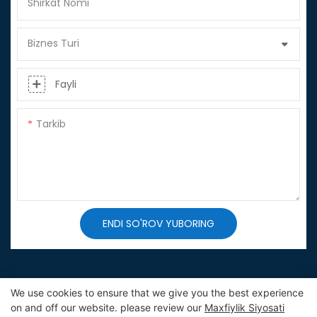
Shirkat Nomi
Biznes Turi
Fayli
Tarkib
ENDI SO'ROV YUBORING
We use cookies to ensure that we give you the best experience
on and off our website. please review our
Maxfiylik Siyosati
Mualliflik huquqi © 2025 SINO |
Sayt xaritasi
|
Maxfiylik