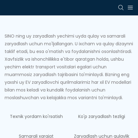
SINO ning uy zaryadlash yechimi uyda qulay va samarali
zaryadlash uchun mo'ljallangan. U ixcham va qulay dizaynni
taklif etadi, bu esa o'rnatish va foydalanishni osonlashtiradi.
Xavfsizlik va ishonchlilikka e'tibor qaratgan holda, ushbu
yechim elektr transport vositalari egalari uchun
muammosiz zaryadlash tajribasini ta'minlaydi. Bizning eng
yaxshi uy EV zaryadlovchi qurilmalarimiz har xil EV modellari
bilan mos keladi va kundalik foydalanish uchun
moslashuvchan va kelajakka mos variantni ta'minlaydi.
Texnik yordam ko'rsatish
Ko'p zaryadlash tezligi
Samarali xarajat
Zaryadlash uchun qulaylik