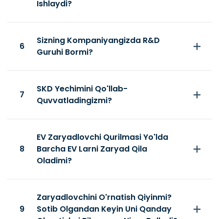
Ishlaydi?
Sizning Kompaniyangizda R&D
6
Guruhi Bormi?
SKD Yechimini Qo'llab-
7
Quvvatladingizmi?
EV Zaryadlovchi Qurilmasi Yo'lda
8
Barcha EV Larni Zaryad Qila
Oladimi?
Zaryadlovchini O'rnatish Qiyinmi?
9
Sotib Olgandan Keyin Uni Qanday