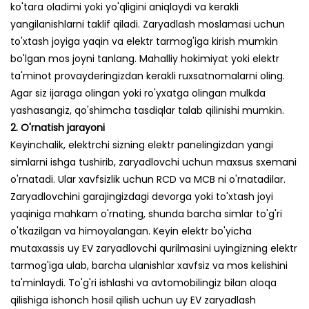
ko'tara oladimi yoki yo'qligini aniqlaydi va kerakli
yangilanishlarni taklif qiladi. Zaryadlash moslamasi uchun
to'xtash joyiga yaqin va elektr tarmog'iga kirish mumkin
bo'lgan mos joyni tanlang. Mahalliy hokimiyat yoki elektr
ta'minot provayderingizdan kerakli ruxsatnomalarni oling.
Agar siz ijaraga olingan yoki ro'yxatga olingan mulkda
yashasangiz, qo'shimcha tasdiqlar talab qilinishi mumkin.
2. O'rnatish jarayoni
Keyinchalik, elektrchi sizning elektr panelingizdan yangi
simlarni ishga tushirib, zaryadlovchi uchun maxsus sxemani
o'rnatadi. Ular xavfsizlik uchun RCD va MCB ni o'rnatadilar.
Zaryadlovchini garajingizdagi devorga yoki to'xtash joyi
yaqiniga mahkam o'rnating, shunda barcha simlar to'g'ri
o'tkazilgan va himoyalangan. Keyin elektr bo'yicha
mutaxassis uy EV zaryadlovchi qurilmasini uyingizning elektr
tarmog'iga ulab, barcha ulanishlar xavfsiz va mos kelishini
ta'minlaydi. To'g'ri ishlashi va avtomobilingiz bilan aloqa
qilishiga ishonch hosil qilish uchun uy EV zaryadlash