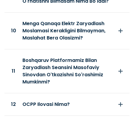
O'rnatishni Bilmasam Nima Bo'ladi?
Menga Qanaqa Elektr Zaryadlash
10
Moslamasi Kerakligini Bilmayman,
Maslahat Bera Olasizmi?
Boshqaruv Platformamiz Bilan
Zaryadlash Seansini Masofaviy
11
Sinovdan O'tkazishni So'rashimiz
Mumkinmi?
12
OCPP Ilovasi Nima?