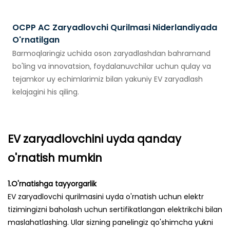
OCPP AC Zaryadlovchi Qurilmasi Niderlandiyada
O'rnatilgan
Barmoqlaringiz uchida oson zaryadlashdan bahramand
bo'ling va innovatsion, foydalanuvchilar uchun qulay va
tejamkor uy echimlarimiz bilan yakuniy EV zaryadlash
kelajagini his qiling.
EV zaryadlovchini uyda qanday
o'rnatish mumkin
1.O'rnatishga tayyorgarlik
EV zaryadlovchi qurilmasini uyda o'rnatish uchun elektr
tizimingizni baholash uchun sertifikatlangan elektrikchi bilan
maslahatlashing. Ular sizning panelingiz qo'shimcha yukni