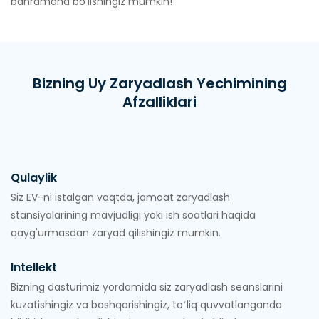
bahramand bo'lishingiz mumkin!
Bizning Uy Zaryadlash Yechimining
Afzalliklari
Qulaylik
Siz EV-ni istalgan vaqtda, jamoat zaryadlash
stansiyalarining mavjudligi yoki ish soatlari haqida
qayg'urmasdan zaryad qilishingiz mumkin.
Intellekt
Bizning dasturimiz yordamida siz zaryadlash seanslarini
kuzatishingiz va boshqarishingiz, toʻliq quvvatlanganda