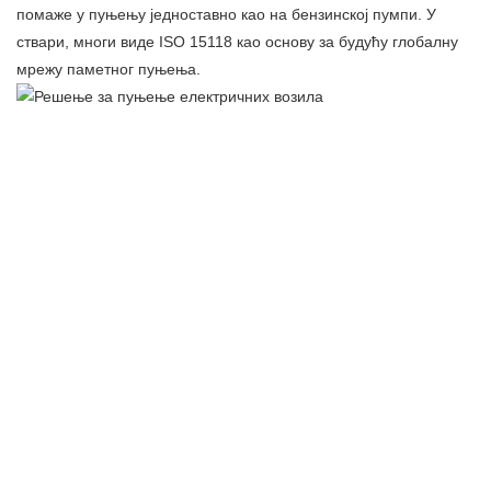
помаже у пуњењу једноставно као на бензинској пумпи. У
ствари, многи виде ISO 15118 као основу за будућу глобалну
мрежу паметног пуњења.