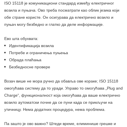
ISO 15118 је комуникациони стандард између електричног
возила и пуњача. Ово треба посматрати као облик језика који
обе стране користе. Он осигурава да електрично возило и
пуњач могу безбедно и глатко да деле информације.
Ево шта обухвата:
Идентификација возила
Потребе и ограничења пуњења
Обрада плаћања
Безбедносне провере
Возач више не мора ручно да обавља ове кораке; ISO 15118
омогућава систему да то уради. Управо то омогућава „Plug and
Charge“, функционалност која омогућава да ваше електрично
возило аутоматски почне да се пуни када се прикључи на
утичницу. Нема додатних процедура, нема проблема.
Па зашто је ово важно? Штеди време, елиминише грешке и