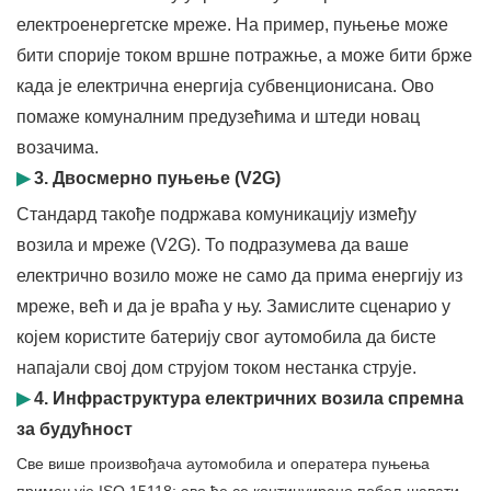
електроенергетске мреже. На пример, пуњење може
бити спорије током вршне потражње, а може бити брже
када је електрична енергија субвенционисана. Ово
помаже комуналним предузећима и штеди новац
возачима.
▶
3. Двосмерно пуњење (V2G)
Стандард такође подржава комуникацију између
возила и мреже (V2G). То подразумева да ваше
електрично возило може не само да прима енергију из
мреже, већ и да је враћа у њу. Замислите сценарио у
којем користите батерију свог аутомобила да бисте
напајали свој дом струјом током нестанка струје.
▶
4. Инфраструктура електричних возила спремна
за будућност
Све више произвођача аутомобила и оператера пуњења
примењује ISO 15118; ово ће се континуирано побољшавати.