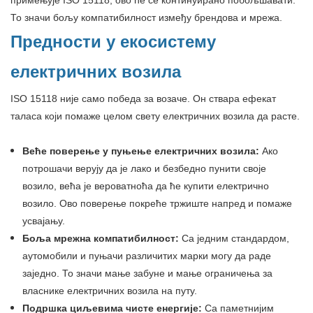
То значи бољу компатибилност између брендова и мрежа.
Предности у екосистему
електричних возила
ISO 15118 није само победа за возаче. Он ствара ефекат
таласа који помаже целом свету електричних возила да расте.
Веће поверење у пуњење електричних возила:
Ако
потрошачи верују да је лако и безбедно пунити своје
возило, већа је вероватноћа да ће купити електрично
возило. Ово поверење покреће тржиште напред и помаже
усвајању.
Боља мрежна компатибилност:
Са једним стандардом,
аутомобили и пуњачи различитих марки могу да раде
заједно. То значи мање забуне и мање ограничења за
власнике електричних возила на путу.
Подршка циљевима чисте енергије:
Са паметнијим