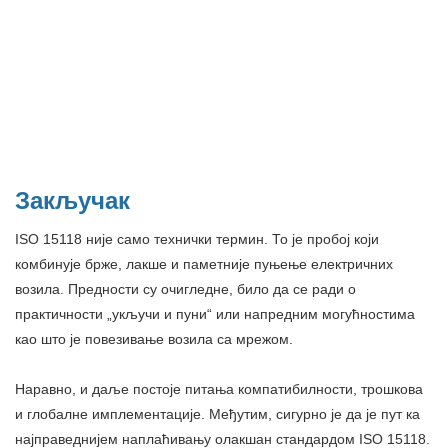
Закључак
ISO 15118 није само технички термин. То је пробој који
комбинује брже, лакше и паметније пуњење електричних
возила. Предности су очигледне, било да се ради о
практичности „укључи и пуни“ или напредним могућностима
као што је повезивање возила са мрежом.
Наравно, и даље постоје питања компатибилности, трошкова
и глобалне имплементације. Међутим, сигурно је да је пут ка
најправеднијем наплаћивању олакшан стандардом ISO 15118.