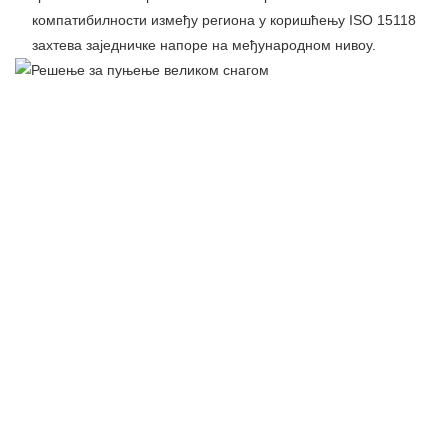
компатибилности између региона у коришћењу ISO 15118
захтева заједничке напоре на међународном нивоу.