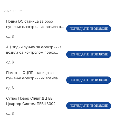
2025-09-12
Подна DC станица за брзо
пуњење електричних возила од
ПОГЛЕДАЈТЕ ПРОИЗВОДЕ
60 kW до 240 kW PEVC3107
од
$
АЦ зидни пуњач за електрична
возила са контролом преко
ПОГЛЕДАЈТЕ ПРОИЗВОДЕ
апликације за кућну употребу
од
$
PEVC2108
Паметна ОЦПП станица за
пуњење електричних возила
ПОГЛЕДАЈТЕ ПРОИЗВОДЕ
типа 2 наизменичне струје за
од
$
комерцијалне ПЕВЦ2107
Супер Повер Сплит ДЦ ЕВ
Цхаргер Систем ПЕВЦ3302
ПОГЛЕДАЈТЕ ПРОИЗВОДЕ
од
$