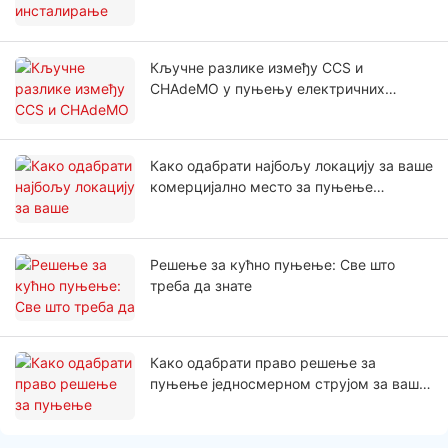
возила за предузећа
Кључне разлике између CCS и
CHAdeMO у пуњењу електричних
возила
Како одабрати најбољу локацију за ваше
комерцијално место за пуњење
једносмерном струјом
Решење за кућно пуњење: Све што
треба да знате
Како одабрати право решење за
пуњење једносмерном струјом за ваше
пословање