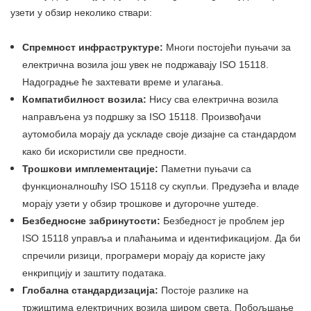
узети у обзир неколико ствари:
Спремност инфраструктуре:
Многи постојећи пуњачи за
електрична возила још увек не подржавају ISO 15118.
Надоградње ће захтевати време и улагања.
Компатибилност возила:
Нису сва електрична возила
направљена уз подршку за ISO 15118. Произвођачи
аутомобила морају да ускладе своје дизајне са стандардом
како би искористили све предности.
Трошкови имплементације:
Паметни пуњачи са
функционалношћу ISO 15118 су скупљи. Предузећа и владе
морају узети у обзир трошкове и дугорочне уштеде.
Безбедносне забринутости:
Безбедност је проблем јер
ISO 15118 управља и плаћањима и идентификацијом. Да би
спречили ризици, програмери морају да користе јаку
енкрипцију и заштиту података.
Глобална стандардизација:
Постоје разлике на
тржиштима електричних возила широм света. Побољшање