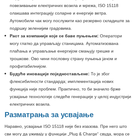
повезивањем електричних возила и мрежа, ISO 15118
олакшава интеграцију соларне и енергије ветра.
Аутомобили чак могу послужити као резервно складиште за
подршку зеленијим градовима.
Раст за компаније које се баве пуњењем:
Оператори
могу глатко да управљају станицама. Аутоматизована
плаћања и управљање енергијом смањују грешке и
трошкове. Ово чини пословну страну пуњења јачом и
профитабилнијом.
Будуће иновације поједностављене:
То је због
флексибилности стандарда; имплементација нових
функција није проблем. Практично, то би значило брже
усвајање технологије следеће генерације у целој индустрији
електричних возила.
Разматрања за усвајање
Наравно, усвајање ISO 15118 није без изазова. Пре него што
сви могу да уживају у функцији „Plug & Charge“ свуда, мора се