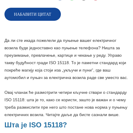
НАБАВИТИ ЦИТАТ
Да ли сте икада пожелели да пуњење вашег електричног
возила буде једноставно као пуњење телефона? Ништа за
преузимање, превлачење, картице и чекање у реду. Управо
такву будућност гради ISO 15118. То је паметни стандард који
покреће магију која стоји иза „укључи и пуни“, где ваш
аутомобил и пуњач за електрична возила раде све уместо вас.
Овај чланак ће размотрити четири кључне ствари о стандарду
ISO 15118: шта је то, како се користи, зашто је важан и о чему
треба размислити пре него што постане нова норма у пуњењу
електричних возила. Читајте даље да бисте сазнали више.
Шта је ISO 15118?