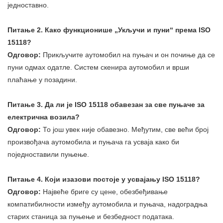
једноставно.
Питање 2. Како функционише „Укључи и пуни“ према ISO
15118?
Одговор:
Прикључите аутомобил на пуњач и он почиње да се
пуни одмах одатле. Систем скенира аутомобил и врши
плаћање у позадини.
Питање 3. Да ли је ISO 15118 обавезан за све пуњаче за
електрична возила?
Одговор:
То још увек није обавезно. Међутим, све већи број
произвођача аутомобила и пуњача га усваја како би
поједноставили пуњење.
Питање 4. Који изазови постоје у усвајању ISO 15118?
Одговор:
Највеће бриге су цене, обезбеђивање
компатибилности између аутомобила и пуњача, надоградња
старих станица за пуњење и безбедност података.