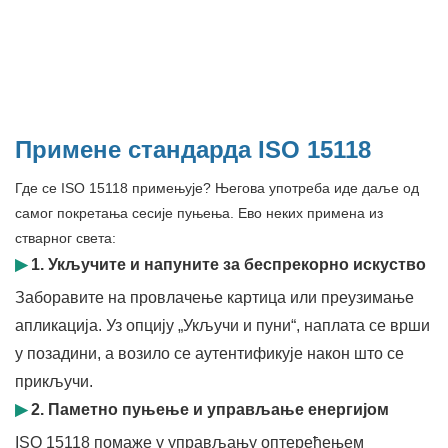
Примене стандарда ISO 15118
Где се ISO 15118 примењује? Његова употреба иде даље од
самог покретања сесије пуњења. Ево неких примена из
стварног света:
▶
1. Укључите и напуните за беспрекорно искуство
Заборавите на провлачење картица или преузимање
апликација. Уз опцију „Укључи и пуни“, наплата се врши
у позадини, а возило се аутентификује након што се
прикључи.
▶
2. Паметно пуњење и управљање енергијом
ISO 15118 помаже у управљању оптерећењем