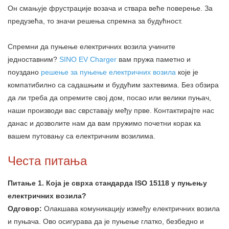
Он смањује фрустрације возача и ствара веће поверење. За
предузећа, то значи решења спремна за будућност.
Спремни да пуњење електричних возила учините
једноставним?
SINO EV Charger
вам пружа паметно и
поуздано
решење за пуњење електричних возила
које је
компатибилно са садашњим и будућим захтевима. Без обзира
да ли треба да опремите свој дом, посао или велики пуњач,
наши производи вас сврставају међу прве. Контактирајте нас
данас и дозволите нам да вам пружимо почетни корак ка
вашем путовању са електричним возилима.
Честа питања
Питање 1. Која је сврха стандарда ISO 15118 у пуњењу
електричних возила?
Одговор:
Олакшава комуникацију између електричних возила
и пуњача. Ово осигурава да је пуњење глатко, безбедно и