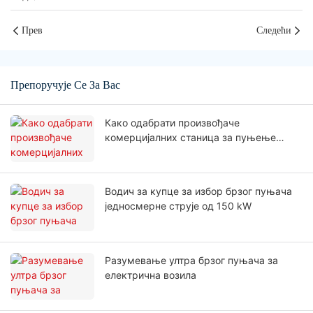
Прев
Следећи
Препоручује Се За Вас
Како одабрати произвођаче
комерцијалних станица за пуњење
електричних возила?
Водич за купце за избор брзог пуњача
једносмерне струје од 150 kW
Разумевање ултра брзог пуњача за
електрична возила