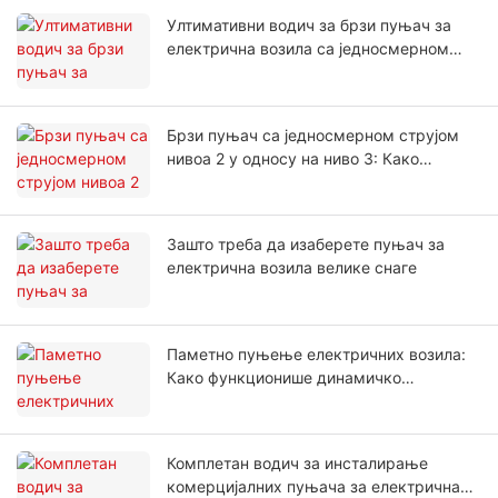
Ултимативни водич за брзи пуњач за
електрична возила са једносмерном
струјом
Брзи пуњач са једносмерном струјом
нивоа 2 у односу на ниво 3: Како
одабрати
Зашто треба да изаберете пуњач за
електрична возила велике снаге
Паметно пуњење електричних возила:
Како функционише динамичко
управљање балансирањем
оптерећења?
Комплетан водич за инсталирање
комерцијалних пуњача за електрична