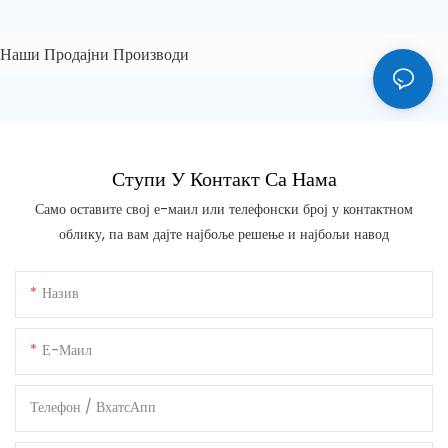
Наши Продајни Производи
Ступи У Контакт Са Нама
Само оставите свој е-маил или телефонски број у контактном
облику, па вам дајте најбоље решење и најбољи навод
Назив
Е-Маил
Телефон / ВхатсАпп