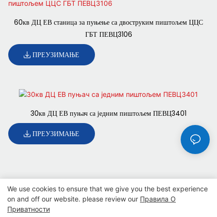
60кв ДЦ ЕВ станица за пуњење са двоструким пиштољем ЦЦС
ГБТ ПЕВЦ3106
ПРЕУЗИМАЊЕ
30кв ДЦ ЕВ пуњач са једним пиштољем ПЕВЦ3401
ПРЕУЗИМАЊЕ
We use cookies to ensure that we give you the best experience
on and off our website. please review our
Правила О
Приватности
Ауторска права © 2025 SINO |
Мапа сајта
|
Политика