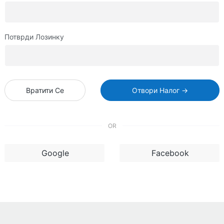
Потврди Лозинку
Вратити Се
Отвори Налог →
OR
Google
Facebook