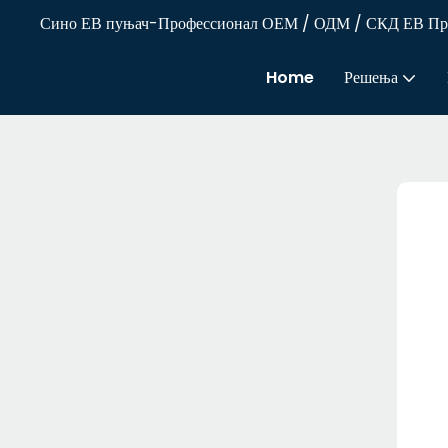
Сино ЕВ пуњач-Профессионал ОЕМ / ОДМ / СКД ЕВ Прова
Home
Решења