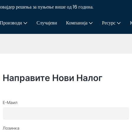
јдер решења за пуњење више од 16 година.
Производи
Случајеви
Компанија
Ресурс
Направите Нови Налог
Е-Маил
Лозинка