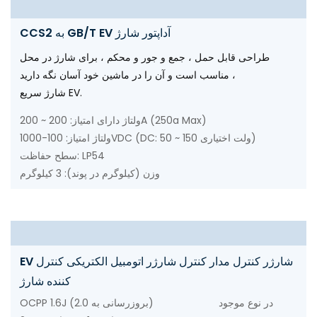
CCS2 به GB/T EV آداپتور شارژ
طراحی قابل حمل ، جمع و جور و محکم ، برای شارژ در محل
مناسب است و آن را در ماشین خود آسان نگه دارید ،
شارژ سریع EV.
ولتاژ دارای امتیاز: 200 ~ 200A (250a Max)
ولتاژ امتیاز: 100-1000VDC (DC: 50 ~ 150 ولت اختیاری)
سطح حفاظت: LP54
وزن (کیلوگرم در پوند): 3 کیلوگرم
EV شارژر کنترل مدار کنترل شارژر اتومبیل الکتریکی کنترل
کننده شارژ
OCPP 1.6J (بروزرسانی به 2.0) در نوع موجود