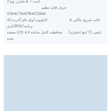
است 1 & شارژر نوع 2
جریان قابل تنظیم
3.5kW/7kW/11kW/22kW
بلوتوث/وای فای/اترنت/4G حالت شروع: پلاگین &
بازی/RFID/برنامه
صفحه LCD 4.3 اینچی (7 اینچ اختیاری) محافظت کامل ساخته
شده