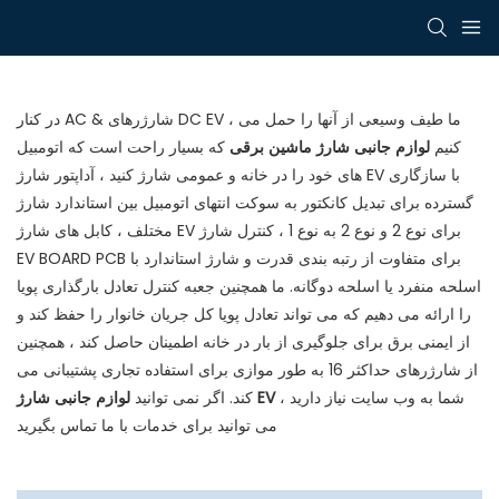
در کنار AC & شارژرهای DC EV ، ما طیف وسیعی از آنها را حمل می
کنیم
لوازم جانبی شارژ ماشین برقی
که بسیار راحت است که اتومبیل
های خود را در خانه و عمومی شارژ کنید ، آداپتور شارژ EV با سازگاری
گسترده برای تبدیل کانکتور به سوکت انتهای اتومبیل بین استاندارد شارژ
مختلف ، کابل های شارژ EV برای نوع 2 و نوع 2 به نوع 1 ، کنترل شارژ
EV BOARD PCB برای متفاوت از رتبه بندی قدرت و شارژ استاندارد با
اسلحه منفرد یا اسلحه دوگانه. ما همچنین جعبه کنترل تعادل بارگذاری پویا
را ارائه می دهیم که می تواند تعادل پویا کل جریان خانوار را حفظ کند و
از ایمنی برق برای جلوگیری از بار در خانه اطمینان حاصل کند ، همچنین
از شارژرهای حداکثر 16 به طور موازی برای استفاده تجاری پشتیبانی می
شما به وب سایت نیاز دارید ،
لوازم جانبی شارژ EV
کند. اگر نمی توانید
می توانید برای خدمات با ما تماس بگیرید