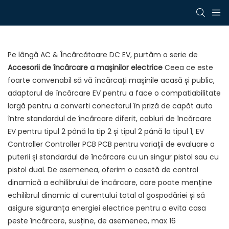
Pe lângă AC & Încărcătoare DC EV, purtăm o serie de
Accesorii de încărcare a mașinilor electrice
Ceea ce este
foarte convenabil să vă încărcați mașinile acasă și public,
adaptorul de încărcare EV pentru a face o compatiabilitate
largă pentru a converti conectorul în priză de capăt auto
între standardul de încărcare diferit, cabluri de încărcare
EV pentru tipul 2 până la tip 2 și tipul 2 până la tipul 1, EV
Controller Controller PCB PCB pentru variații de evaluare a
puterii și standardul de încărcare cu un singur pistol sau cu
pistol dual. De asemenea, oferim o casetă de control
dinamică a echilibrului de încărcare, care poate menține
echilibrul dinamic al curentului total al gospodăriei și să
asigure siguranța energiei electrice pentru a evita casa
peste încărcare, susține, de asemenea, max 16