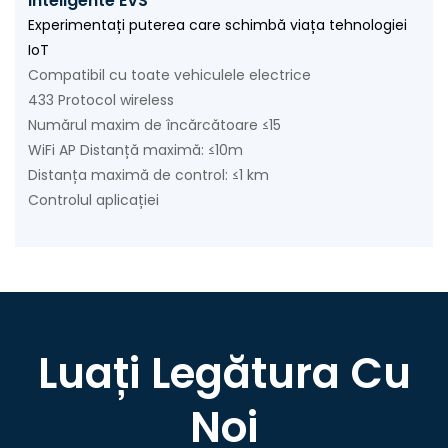
Inteligente EVS
Experimentați puterea care schimbă viața tehnologiei
IoT
Compatibil cu toate vehiculele electrice
433 Protocol wireless
Numărul maxim de încărcătoare ≤15
WiFi AP Distanță maximă: ≤10m
Distanța maximă de control: ≤1 km
Controlul aplicației
Luați Legătura Cu
Noi