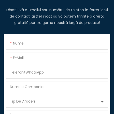
Lăsați -vă e -mailul sau numărul de telefon în formularul
de contact, astfel încât să vă putem trimite o ofertă
gratuită pentru gama noastră largă de produse!
Nume
E-Mail
Telefon/WhatsApp
Numele Companiei
Tip De Afaceri