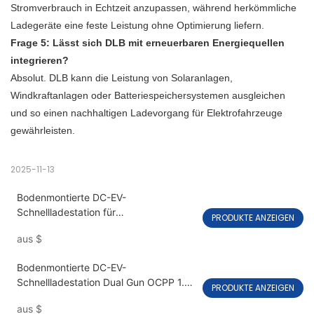
Stromverbrauch in Echtzeit anzupassen, während herkömmliche
Ladegeräte eine feste Leistung ohne Optimierung liefern.
Frage 5: Lässt sich DLB mit erneuerbaren Energiequellen
integrieren?
Absolut. DLB kann die Leistung von Solaranlagen,
Windkraftanlagen oder Batteriespeichersystemen ausgleichen
und so einen nachhaltigen Ladevorgang für Elektrofahrzeuge
gewährleisten.
2025-11-13
Bodenmontierte DC-EV-
Schnellladestation für
PRODUKTE ANZEIGEN
Elektrofahrzeuge 60 kW-240 kW
aus
$
PEVC3107
Bodenmontierte DC-EV-
Schnellladestation Dual Gun OCPP 1.6J
PRODUKTE ANZEIGEN
PEVC3106
aus
$