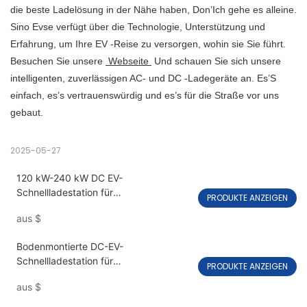
die beste Ladelösung in der Nähe haben, Don’Ich gehe es alleine.
Sino Evse verfügt über die Technologie, Unterstützung und
Erfahrung, um Ihre EV -Reise zu versorgen, wohin sie Sie führt.
Besuchen Sie unsere
Webseite
Und schauen Sie sich unsere
intelligenten, zuverlässigen AC- und DC -Ladegeräte an. Es’S
einfach, es’s vertrauenswürdig und es’s für die Straße vor uns
gebaut.
2025-05-27
120 kW-240 kW DC EV-
Schnellladestation für
PRODUKTE ANZEIGEN
Elektrofahrzeuge, Dual Gun PEVC3108
aus
$
Bodenmontierte DC-EV-
Schnellladestation für
PRODUKTE ANZEIGEN
Elektrofahrzeuge 60 kW-240 kW
aus
$
PEVC3107