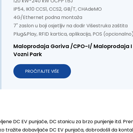
120 kW-240 kW OCPP 1.6J
IP54, IK10 CCS1, CCS2, GB/T, CHAdeMO
4G/Ethernet podna montaža
7" zaslon u boji osjetljiv na dodir Višestruka zaštita
Plug&Play, RFID kartica, aplikacija, POS (opcionalno
Maloprodaja Goriva /CPO-I/ Maloprodaja I 
Vozni Park
PROČITAJTE VIŠE
ljene DC EV punjače, DC stanicu za brzo punjenje itd. Pre
o tražite dobavljače DC EV punjača, dobrodošli da konta