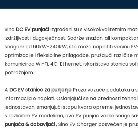
Sino
DC EV punjači
Izgrađeni su s visokokvalitetnim mate
izdržljivost i dugovječnost. Sadrže snažan, ali kompakta
snagom od 60kW-240KW, što može naplatiti većinu EV-a 
optimizacije i fleksibilne prilagodbe, pružajući različit
komunicirao Wi-Fi, 4G, Ethernet, iskorištava stanicu sofi
potražnjom.
A
DC EV stanice za punjenje
Pruža vozače podataka u st
informacija o naplati. Oslanjajući se na prednosti tehnol
jednostavan, smanjujući stopu kvara opreme, jednostav
s različitim EV modelima, ovo
EV punjač velike snage
sa
punjača & dobavljači
, Sino EV Charger posvećen je pr