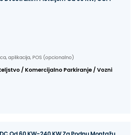
tica, aplikacija, POS (opcionalno)
ljstvo / Komercijalno Parkiranje / Vozni
ila DC Od 60 KW-240 KW Za Podnu Montažu