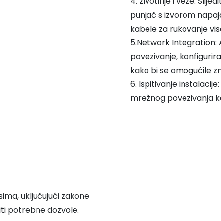
4. Životinje i veze: Sli
punjač s izvorom napaja
kabele za rukovanje vi
5.Network Integration:
povezivanje, konfiguri
kako bi se omogućile zn
6. Ispitivanje instalaci
mrežnog povezivanja kak
pisima, uključujući zakone
iti potrebne dozvole.