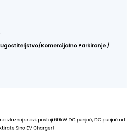
)
Ugostiteljstvo/Komercijalno Parkiranje /
ma izlaznoj snazi, postoji 60kW DC punjač, DC punjač od
ktirate Sino EV Charger!