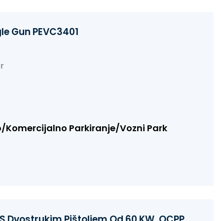
ngle Gun PEVC3401
ir
o/Komercijalno Parkiranje/Vozni Park
la S Dvostrukim Pištoljem Od 60 KW, OCPP