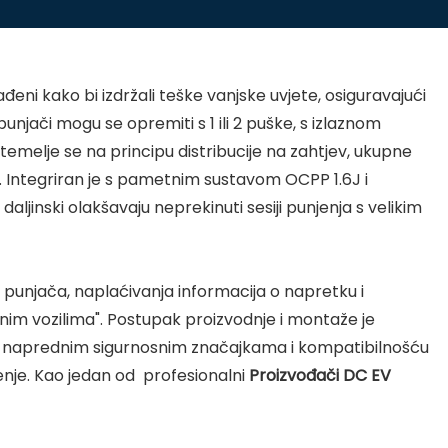
đeni kako bi izdržali teške vanjske uvjete, osiguravajući
unjači mogu se opremiti s 1 ili 2 puške, s izlaznom
melje se na principu distribucije na zahtjev, ukupne
ti. Integriran je s pametnim sustavom OCPP 1.6J i
aljinski olakšavaju neprekinuti sesiji punjenja s velikim
punjača, naplaćivanja informacija o napretku i
ičnim vozilima". Postupak proizvodnje i montaže je
je naprednim sigurnosnim značajkama i kompatibilnošću
jenje. Kao jedan od profesionalni
Proizvođači DC EV