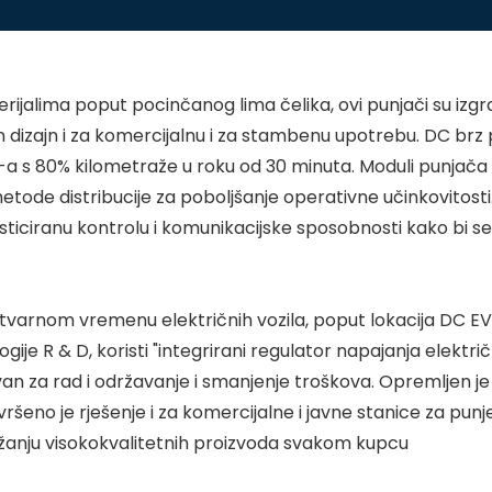
rijalima poput pocinčanog lima čelika, ovi punjači su izgra
n dizajn i za komercijalnu i za stambenu upotrebu. DC brz p
s 80% kilometraže u roku od 30 minuta. Moduli punjača te
e metode distribucije za poboljšanje operativne učinkovitos
sticiranu kontrolu i komunikacijske sposobnosti kako bi se d
varnom vremenu električnih vozila, poput lokacija DC EV 
ogije R & D, koristi "integrirani regulator napajanja elektr
an za rad i održavanje i smanjenje troškova. Opremljen 
vršeno je rješenje i za komercijalne i javne stanice za pun
užanju visokokvalitetnih proizvoda svakom kupcu