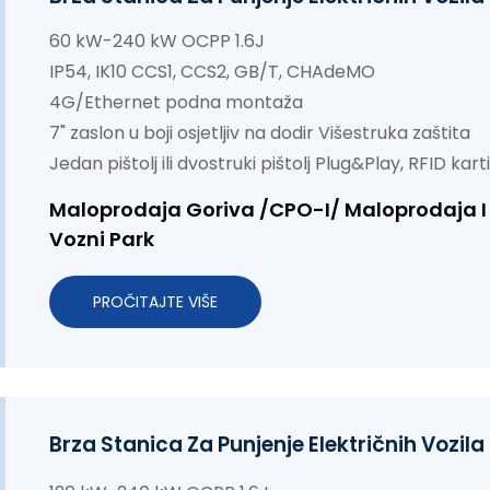
60 kW-240 kW OCPP 1.6J
IP54, IK10 CCS1, CCS2, GB/T, CHAdeMO
4G/Ethernet podna montaža
7" zaslon u boji osjetljiv na dodir Višestruka zaštita
Jedan pištolj ili dvostruki pištolj Plug&Play, RFID kar
Maloprodaja Goriva /CPO-I/ Maloprodaja I 
Vozni Park
PROČITAJTE VIŠE
Brza Stanica Za Punjenje Električnih Vozi