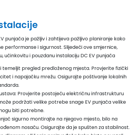
stalacije
V punjača je pažljiv i zahtijeva pažljivo planiranje kako
e performanse i sigurnost. Slijedeći ove smjernice,
u, učinkovitu i pouzdanu instalaciju DC EV punjača
ti temeljit pregled predloženog mjesta. Provjerite fizički
citet i napajačku mrežu. Osigurajte poštivanje lokalnih
tandarda.
ustava: Provjerite postojeću električnu infrastrukturu
 može podržati velike potrebe snage EV punjača velike
mogu biti potrebne.
njač sigurno montirajte na njegovo mjesto, bilo na
ilagođenom nosaču. Osigurajte da je spušten za stabilnost.