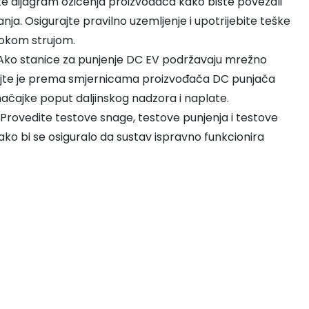
jedite dijagram ožičenja proizvođača kako biste povezali
nja. Osigurajte pravilno uzemljenje i upotrijebite teške
sokom strujom.
 Ako stanice za punjenje DC EV podržavaju mrežno
rajte je prema smjernicama proizvođača DC punjača
ačajke poput daljinskog nadzora i naplate.
je: Provedite testove snage, testove punjenja i testove
o bi se osiguralo da sustav ispravno funkcionira