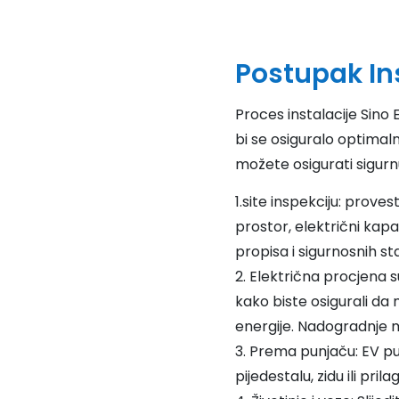
Postupak In
Proces instalacije Sino E
bi se osiguralo optimaln
možete osigurati sigurn
1.site inspekciju: proves
prostor, električni kapa
propisa i sigurnosnih s
2. Električna procjena s
kako biste osigurali da
energije. Nadogradnje 
3. Prema punjaču: EV pu
pijedestalu, zidu ili pr