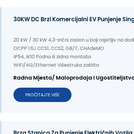
30KW DC Brzi Komercijalni EV Punjenje Si
20 kW / 30 kW
4,3-inčni zaslon u boji osjetljiv na dod
OCPP 1.6J
CCS1, CCS2, GB/T, CHAdeMO
IP54, IK10
Podna ili zidna montaža
WIFI/4G/Ethernet
Višestruka zaštita
Radna Mjesta/ Maloprodaja I Ugostiteljstv
PROČITAJTE VIŠE
Brza Stanica Za Punjenje Električnih Vozi