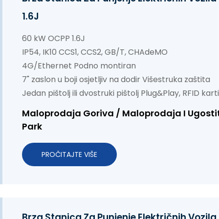
1.6J
60 kW OCPP 1.6J
IP54, IK10 CCS1, CCS2, GB/T, CHAdeMO
4G/Ethernet
Podno montiran
7" zaslon u boji osjetljiv na dodir
Višestruka zaštita
Jedan pištolj ili dvostruki pištolj Plug&Play, RFID kar
Maloprodaja Goriva / Maloprodaja I Ugostite
Park
PROČITAJTE VIŠE
Brza Stanica Za Punjenje Električnih Voz