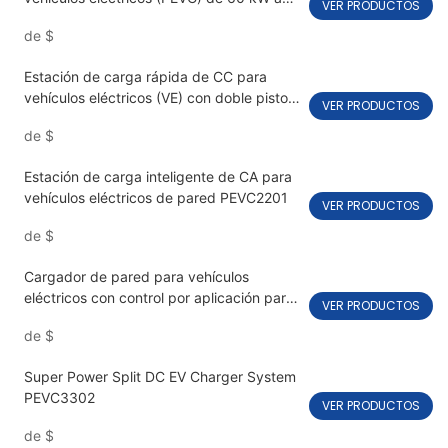
VER PRODUCTOS
240 kW con montaje en suelo3107
de
$
Estación de carga rápida de CC para
vehículos eléctricos (VE) con doble pistola
VER PRODUCTOS
OCPP 1.6J PEVC3106
de
$
Estación de carga inteligente de CA para
vehículos eléctricos de pared PEVC2201
VER PRODUCTOS
de
$
Cargador de pared para vehículos
eléctricos con control por aplicación para
VER PRODUCTOS
uso doméstico PEVC2108
de
$
Super Power Split DC EV Charger System
PEVC3302
VER PRODUCTOS
de
$