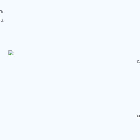
ть
а.
я
с
,
з