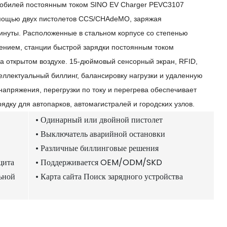
мобилей постоянным током SINO EV Charger PEVC3107
помощью двух пистолетов CCS/CHAdeMO, заряжая
инуты. Расположенные в стальном корпусе со степенью
дением, станции быстрой зарядки постоянным током
а открытом воздухе. 15-дюймовый сенсорный экран, RFID,
еллектуальный биллинг, балансировку нагрузки и удаленную
напряжения, перегрузки по току и перегрева обеспечивает
дку для автопарков, автомагистралей и городских узлов.
• Одинарный или двойной пистолет
• Выключатель аварийной остановки
• Различные биллинговые решения
щита
• Поддерживается OEM/ODM/SKD
льной
• Карта сайта Поиск зарядного устройства