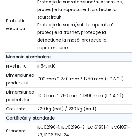
Protecție la supratensiune/subtensiune,
protecție la supracurent, protecție la
scurtcircuit
Protecție
Protecție la supra/sub temperatură,
electrică
protecție la trăsnet, protecție la
defecțiune la masă, protecție la
supratensiune
Mecanic și ambalare
Nivel IP, IK
IP54, IK10
Dimensiunea
700 mm * 240 mm * 1750 mm (L * A * Î)
produsului
Dimensiunea
1100 mm * 750 mm * 1890 mm (L * A * Î)
pachetului
Greutate
220 kg (net) / 230 kg (brut)
Certificări și standarde
IEC62196-1, IEC62196-3, IEC 61851-1, IEC61851-
Standard
23, IEC61851-24