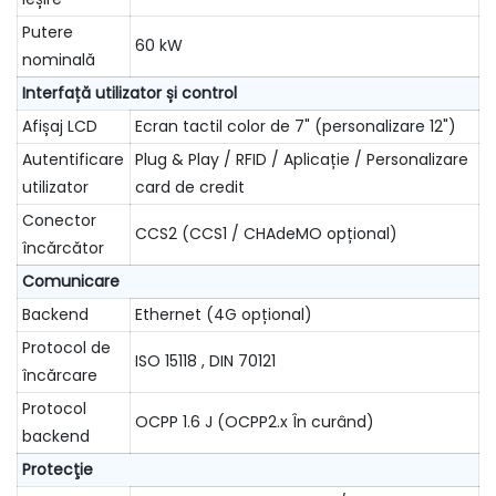
Putere
60 kW
nominală
Interfață utilizator și control
Afișaj LCD
Ecran tactil color de 7" (personalizare 12")
Autentificare
Plug & Play / RFID / Aplicație / Personalizare
utilizator
card de credit
Conector
CCS2 (CCS1 / CHAdeMO opțional)
încărcător
Comunicare
Backend
Ethernet (4G opțional)
Protocol de
ISO 15118 , DIN 70121
încărcare
Protocol
OCPP 1.6 J (OCPP2.x În curând)
backend
Protecţie