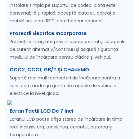
Instalare simplă pe suportul de podea, plata este
convenabilă și rapidă, acceptă plata cu aplicație
mobilă sau card RFID, card bancar opțional.
Protecții Electrice Încorporate
Protecțiile integrate previn supracurentul și scurgerile
de curent alternativ/continuu și asigură siguranța
mediului de încărcare pentru clădire și vehicul.
CCC2, CCC1, GB/T Și CHAdeMO
Suportă mai mulți conectori de încărcare pentru a
servi cea mai largă gamă de modele de vehicule
electrice la nivel global
Ecran Tactil LCD De 7 Inci
Ecranul LCD poate afișa starea de încărcare în timp
real, inclusiv ora, tensiunea, curentul, puterea și
temperatura.