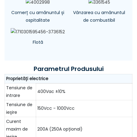
Comerț cu amănuntul și
Vânzarea cu amănuntul
ospitalitate
de combustibil
Flotă
Parametrul Produsului
Proprietăți electrice
Tensiune de
400Vac ±10%
intrare
Tensiune de
150Vcc - 1000Vcc
ieșire
Curent
maxim de
200A (250A opțional)
ieșire