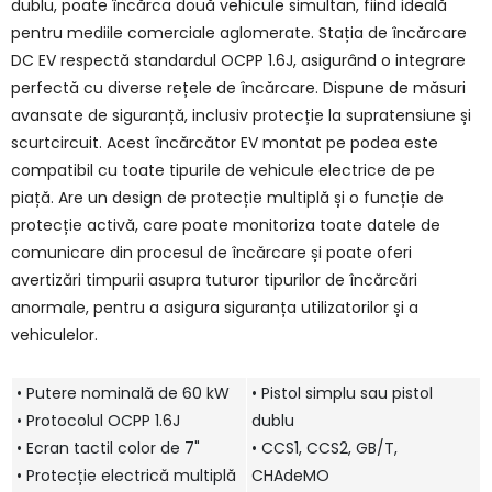
dublu, poate încărca două vehicule simultan, fiind ideală
pentru mediile comerciale aglomerate. Stația de încărcare
DC EV respectă standardul OCPP 1.6J, asigurând o integrare
perfectă cu diverse rețele de încărcare. Dispune de măsuri
avansate de siguranță, inclusiv protecție la supratensiune și
scurtcircuit. Acest încărcător EV montat pe podea este
compatibil cu toate tipurile de vehicule electrice de pe
piață. Are un design de protecție multiplă și o funcție de
protecție activă, care poate monitoriza toate datele de
comunicare din procesul de încărcare și poate oferi
avertizări timpurii asupra tuturor tipurilor de încărcări
anormale, pentru a asigura siguranța utilizatorilor și a
vehiculelor.
• Putere nominală de 60 kW
• Pistol simplu sau pistol
• Protocolul OCPP 1.6J
dublu
• Ecran tactil color de 7"
• CCS1, CCS2, GB/T,
• Protecție electrică multiplă
CHAdeMO