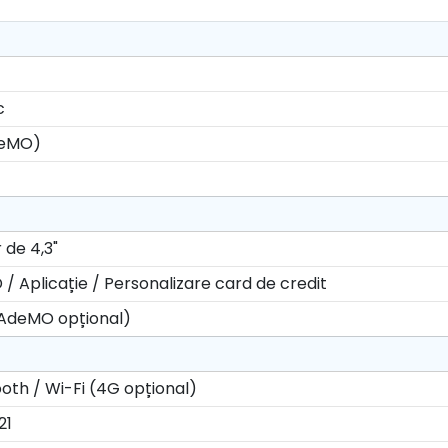
c
deMO)
 de 4,3"
D / Aplicație / Personalizare card de credit
AdeMO opțional)
ooth / Wi-Fi (4G opțional)
21