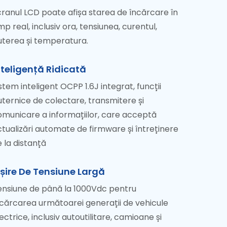
ranul LCD poate afișa starea de încărcare în
mp real, inclusiv ora, tensiunea, curentul,
uterea și temperatura.
nteligență Ridicată
stem inteligent OCPP 1.6J integrat, funcții
ternice de colectare, transmitere și
omunicare a informațiilor, care acceptă
tualizări automate de firmware și întreținere
 la distanță
eșire De Tensiune Largă
ensiune de până la 1000Vdc pentru
ncărcarea următoarei generații de vehicule
ectrice, inclusiv autoutilitare, camioane și