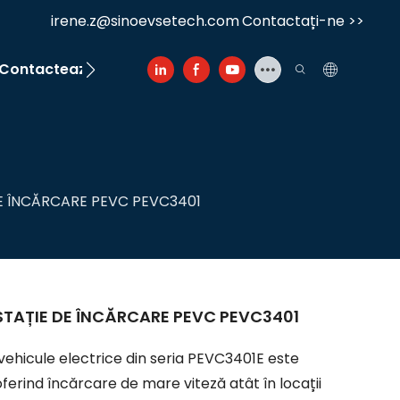
irene.z@sinoevsetech.com
Contactați-ne >>
Contactează-ne
E ÎNCĂRCARE PEVC PEVC3401
STAȚIE DE ÎNCĂRCARE PEVC PEVC3401
vehicule electrice din seria PEVC3401E este
erind încărcare de mare viteză atât în ​​locații