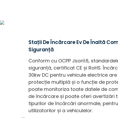
Stații De Încărcare Ev De Înaltă Comp
Siguranță
Conform cu OCPP Json1.6, standardel
siguranță, certificat CE și RoHS. Încă
30kw DC pentru vehicule electrice are
protecție multiplă și o funcție de prot
poate monitoriza toate datele de com
de încărcare și poate oferi avertizări 
tipurilor de încărcări anormale, pentr
utilizatorilor și a vehiculelor.