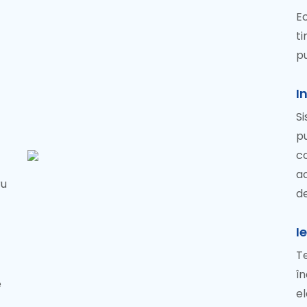
Ec
ti
p
I
Si
pu
c
ac
ru
de
I
T
î
e
el