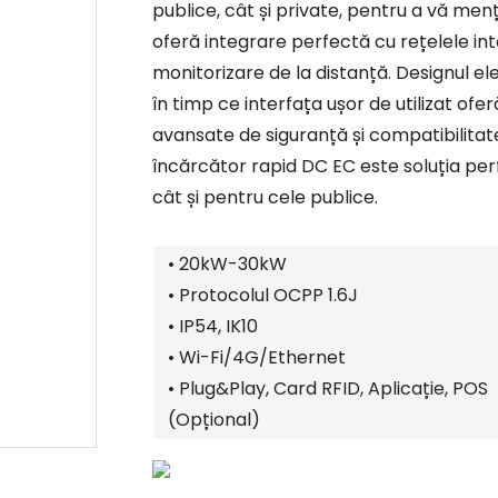
publice, cât și private, pentru a vă menți
oferă integrare perfectă cu rețelele inte
monitorizare de la distanță. Designul e
în timp ce interfața ușor de utilizat of
avansate de siguranță și compatibilitat
încărcător rapid DC EC este soluția per
cât și pentru cele publice.
• 20kW-30kW
• Protocolul OCPP 1.6J
• IP54, IK10
• Wi-Fi/4G/Ethernet
• Plug&Play, Card RFID, Aplicație, POS
(Opțional)