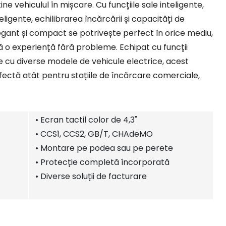
ne vehiculul în mișcare. Cu funcțiile sale inteligente,
ligente, echilibrarea încărcării și capacități de
legant și compact se potrivește perfect în orice mediu,
eră o experiență fără probleme. Echipat cu funcții
e cu diverse modele de vehicule electrice, acest
fectă atât pentru stațiile de încărcare comerciale,
• Ecran tactil color de 4,3"
• CCS1, CCS2, GB/T, CHAdeMO
• Montare pe podea sau pe perete
• Protecție completă încorporată
• Diverse soluții de facturare