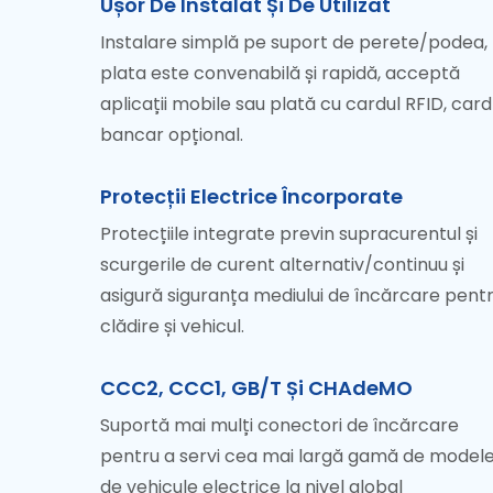
Ușor De Instalat Și De Utilizat
Instalare simplă pe suport de perete/podea,
plata este convenabilă și rapidă, acceptă
aplicații mobile sau plată cu cardul RFID, card
bancar opțional.
Protecții Electrice Încorporate
Protecțiile integrate previn supracurentul și
scurgerile de curent alternativ/continuu și
asigură siguranța mediului de încărcare pent
clădire și vehicul.
CCC2, CCC1, GB/T Și CHAdeMO
Suportă mai mulți conectori de încărcare
pentru a servi cea mai largă gamă de model
de vehicule electrice la nivel global