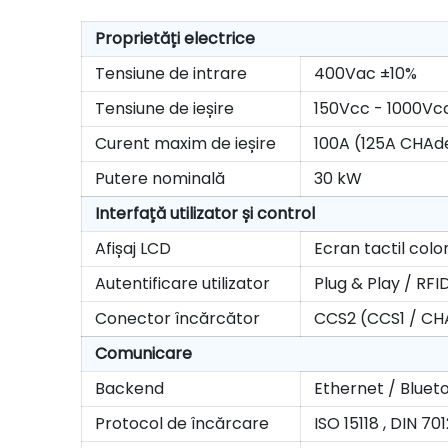
Proprietăți electrice
Tensiune de intrare
400Vac ±10%
Tensiune de ieșire
150Vcc - 1000Vc
Curent maxim de ieșire
100A (125A CHA
Putere nominală
30 kW
Interfață utilizator și control
Afișaj LCD
Ecran tactil color
Autentificare utilizator
Plug & Play / RFI
Conector încărcător
CCS2 (CCS1 / CH
Comunicare
Backend
Ethernet / Bluet
Protocol de încărcare
ISO 15118 , DIN 701