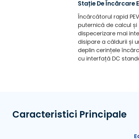
Stație De Încărcare 
Încărcătorul rapid P
puternică de calcul și
dispecerizare mai int
disipare a căldurii și
deplin cerințele încăr
cu interfață DC stand
Caracteristici Principale
E