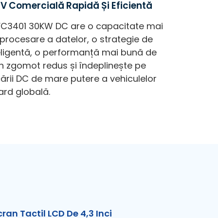
EV Comercială Rapidă Și Eficientă
EVC3401 30KW DC are o capacitate mai
 procesare a datelor, o strategie de
eligentă, o performanță mai bună de
 un zgomot redus și îndeplinește pe
cării DC de mare putere a vehiculelor
ard globală.
cran Tactil LCD De 4,3 Inci