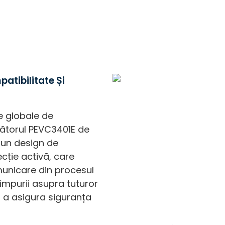
atibilitate Și
e globale de
rcătorul PEVC3401E de
 un design de
ecție activă, care
unicare din procesul
timpurii asupra tuturor
u a asigura siguranța