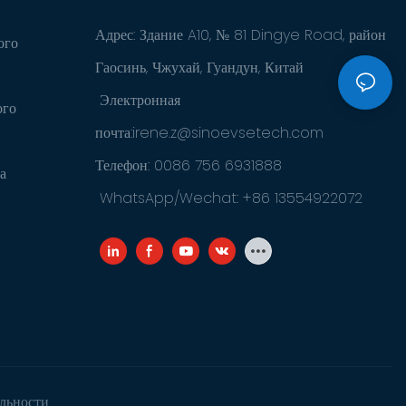
Адрес: Здание A10, № 81 Dingye Road, район
ого
Гаосинь, Чжухай, Гуандун, Китай
Электронная
ого
почта:
irene.z@sinoevsetech.com
Телефон: 0086 756 6931888
а
WhatsApp/Wechat: +86 13554922072
льности