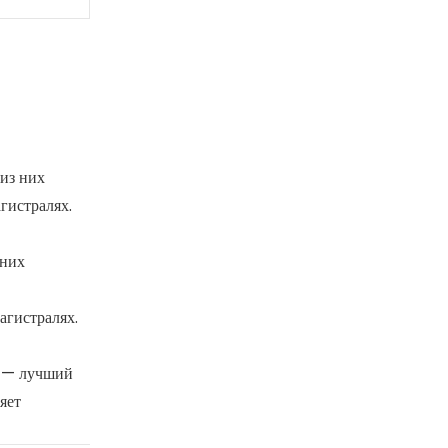
из них
гистралях.
шних
агистралях.
а — лучший
яет