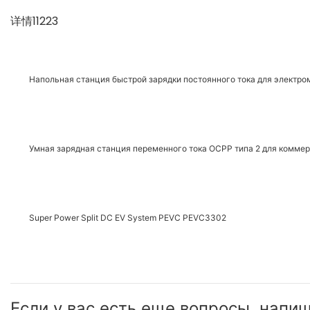
详情11223
Напольная станция быстрой зарядки постоянного тока для электр
Умная зарядная станция переменного тока OCPP типа 2 для комме
Super Power Split DC EV System PEVC PEVC3302
Если у вас есть еще вопросы, напи