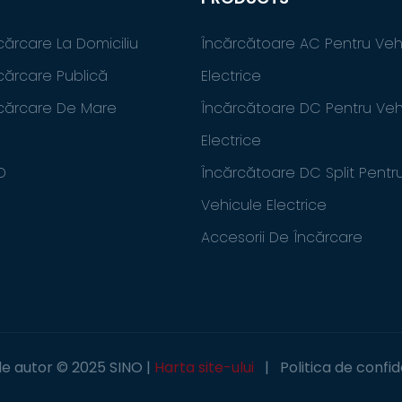
cărcare La Domiciliu
Încărcătoare AC Pentru Veh
cărcare Publică
Electrice
ncărcare De Mare
Încărcătoare DC Pentru Veh
Electrice
D
Încărcătoare DC Split Pentr
Vehicule Electrice
Accesorii De Încărcare
de autor © 2025 SINO |
Harta site-ului
|
Politica de confid