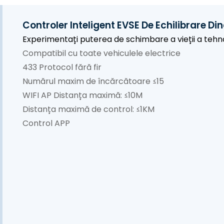
Controler Inteligent EVSE De Echilibrare D
Experimentați puterea de schimbare a vieții a tehno
Compatibil cu toate vehiculele electrice
433 Protocol fără fir
Numărul maxim de încărcătoare ≤15
WIFI AP Distanța maximă: ≤10M
Distanța maximă de control: ≤1KM
Control APP