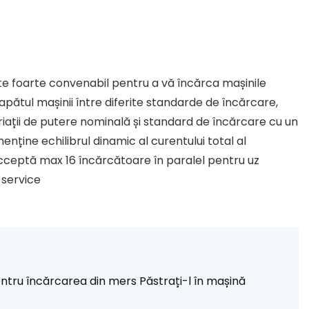
te foarte convenabil pentru a vă încărca mașinile
apătul mașinii între diferite standarde de încărcare,
ariații de putere nominală și standard de încărcare cu un
nține echilibrul dinamic al curentului total al
cceptă max 16 încărcătoare în paralel pentru uz
 service
La GB/T EV
entru încărcarea din mers Păstrați-l în mașină