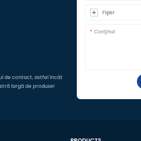
Fişier
Conţinut
l de contact, astfel încât
stră largă de produse!
PRODUCTS