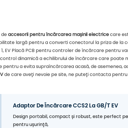
ă de
accesorii pentru încărcarea mașinii electrice
care es
litate largă pentru a converti conectorul la priza de la c
 tip 1, EV Placă PCB pentru controler de încărcare pentru v
control dinamică a echilibrului de încărcare care poate me
ice pentru a evita supraîncărcarea acasă, de asemenea, a
EV
de care aveți nevoie pe site, ne puteți contacta pentru
Adaptor De Încărcare CCS2 
Design portabil, compact și robust, este perfect p
pentru ușurință,