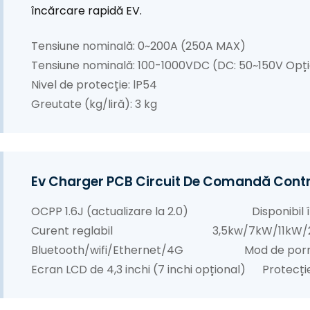
încărcare rapidă EV.
Tensiune nominală: 0~200A (250A MAX)
Tensiune nominală: 100-1000VDC (DC: 50~150V Opți
Nivel de protecție: lP54
Greutate (kg/liră): 3 kg
Ev Charger PCB Circuit De Comandă Control
OCPP 1.6J (actualizare la 2.0) Disponibil în t
Curent reglabil 3,5kw/7kW/11kW/
Bluetooth/wifi/Ethernet/4G Mod de pornire: 
Ecran LCD de 4,3 inchi (7 inchi opțional) Protecț