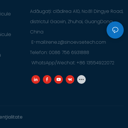
Adăugați: clădirea A10, No.81 Dingye Road,
icule
districtul Gaoxin, Zhuhai, GuangDong,
China
icule
E-mail:
irene.z@sinoevsetech.com
Telefon: 0086 756 6931888
u
WhatsApp/Wechat: +86 13554922072
ențialitate