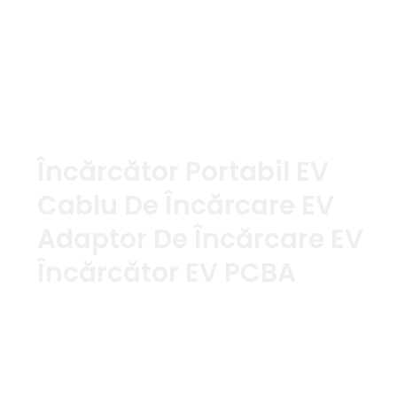
Furnizor de soluții de încărcare Sino Ev EV Profesi
Home
Soluţii
Încărcător Portabil EV
Cablu De Încărcare EV
Adaptor De Încărcare EV
Încărcător EV PCBA