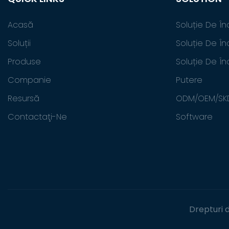
Acasă
Soluție De În
Soluții
Soluție De În
Produse
Soluție De Î
Companie
Putere
Resursă
ODM/OEM/SK
Contactaţi-Ne
Software
Drepturi 