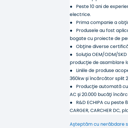
●
Peste 10 ani de experienț
electrice.
●
Prima companie a obținu
●
Produsele au fost aplic
bogate cu proiecte de pe
●
Obține diverse certific
●
Soluția OEM/ODM/SKD est
producție de asamblare lo
●
Liniile de produse aco
360kw și încărcător split
●
Producție automată cu 
AC și 20.000 bucăți încăr
●
R&D ECHIPA cu peste 80
CARGER, CARCHER DC, platf
Așteptăm cu nerăbdare so