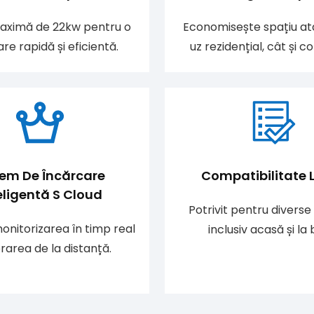
aximă de 22kw pentru o
Economisește spațiu at
re rapidă și eficientă.
uz rezidențial, cât și c
tem De Încărcare
Compatibilitate 
eligentă S Cloud
Potrivit pentru diverse 
onitorizarea în timp real
inclusiv acasă și la 
erarea de la distanță.