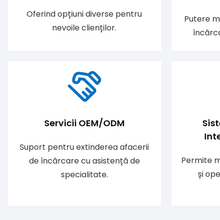
Oferind opțiuni diverse pentru
Putere m
nevoile clienților.
încărca
Servicii OEM/ODM
Sis
Int
Suport pentru extinderea afacerii
Permite m
de încărcare cu asistență de
și op
specialitate.