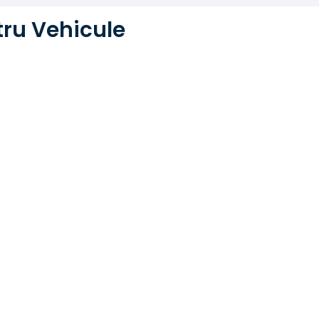
tru Vehicule
Cazuri De Succes
Optimizați-vă încărcarea în apartamente și
locuințe. Sistemul nostru plug-and-play asigură
simplitate, în timp ce aplicația noastră inteligentă