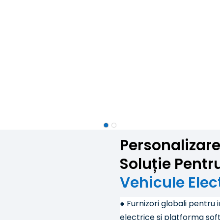
Personalizar
Soluție Pentr
Vehicule Elec
● Furnizori globali pentru
electrice și platforma sof