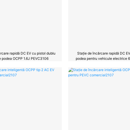
ărcare rapidă DC EV cu pistol dublu
Stație de încărcare rapidă DC E
e podea OCPP 1.6J PEVC3106
podea pentru vehicule electric
PEVC3107