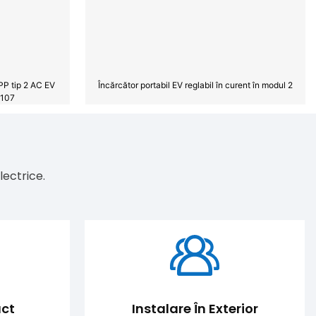
PP tip 2 AC EV
Încărcător portabil EV reglabil în curent în modul 2
2107
lectrice.
ct
Instalare În Exterior