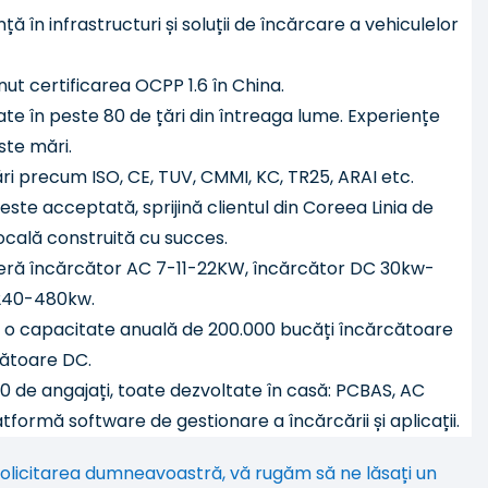
ă în infrastructuri și soluții de încărcare a vehiculelor
t certificarea OCPP 1.6 în China.
ate în peste 80 de țări din întreaga lume. Experiențe
ste mări.
ări precum ISO, CE, TUV, CMMI, KC, TR25, ARAI etc.
e acceptată, sprijină clientul din Coreea Linia de
cală construită cu succes.
peră încărcător AC 7-11-22KW, încărcător DC 30kw-
 240-480kw.
o capacitate anuală de 200.000 bucăți încărcătoare
cătoare DC.
 de angajați, toate dezvoltate în casă: PCBAS, AC
ormă software de gestionare a încărcării și aplicații.
licitarea dumneavoastră, vă rugăm să ne lăsați un