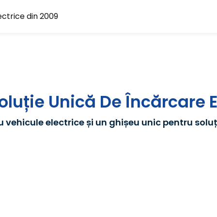
ectrice din 2009
SINO E
Brand de top în producție Infr
Furnizor de soluții OEM/ODM/SKD pen