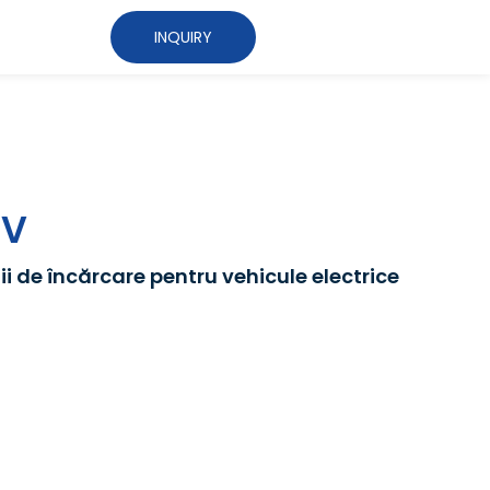
INQUIRY
nergy
astructură de încărcare Ev
tru dispozitive de încărcare EV