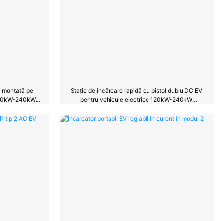
V montată pe
Stație de încărcare rapidă cu pistol dublu DC EV
e 60kW-240kW
pentru vehicule electrice 120kW-240kW
PEVC3108